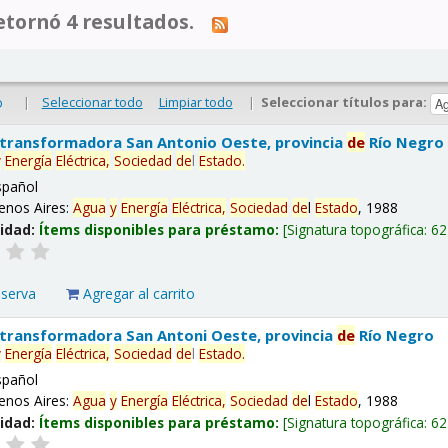
tornó 4 resultados.
|
Seleccionar todo
Limpiar todo
|
Seleccionar títulos para:
o
 transformadora San Antonio Oeste, provincia
de
Río Negro
y
Energía
Eléctrica,
Sociedad
de
l
Estado
.
spañol
enos Aires:
Agua
y
Energía
Eléctrica,
Sociedad
de
l
Estado
, 1988
lidad:
Ítems disponibles para préstamo:
Signatura topográfica:
62
eserva
Agregar al carrito
 transformadora San Antoni Oeste, provincia
de
Río Negro
y
Energía
Eléctrica,
Sociedad
de
l
Estado
.
spañol
enos Aires:
Agua
y
Energía
Eléctrica,
Sociedad
de
l
Estado
, 1988
lidad:
Ítems disponibles para préstamo:
Signatura topográfica:
62