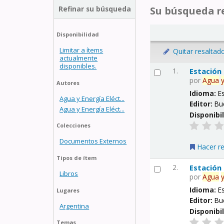
Refinar su búsqueda
Su búsqueda re
Disponibilidad
Limitar a ítems
Quitar resaltad
actualmente
disponibles.
1.
Estación
por
Agua
Autores
Idioma:
E
Agua y Energía Eléct...
Editor:
Bu
Agua y Energía Eléct...
Disponibi
Colecciones
Documentos Externos
Hacer r
Tipos de ítem
2.
Estación
Libros
por
Agua
Idioma:
E
Lugares
Editor:
Bu
Argentina
Disponibi
Temas