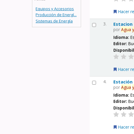
Equipos y Accesorios
Hacer r
Producción de Energí...
Sistemas de Energía
3.
Estacion
por
Agua
Idioma:
E
Editor:
Bu
Disponibi
Hacer r
4.
Estación
por
Agua
Idioma:
E
Editor:
Bu
Disponibi
Hacer r