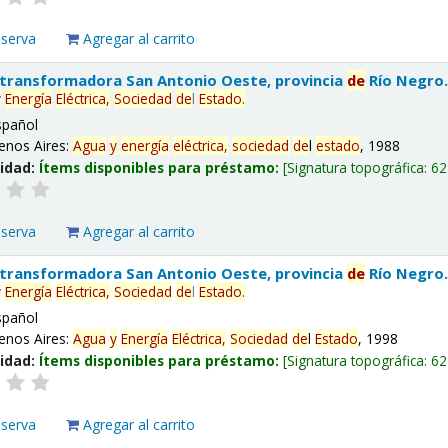
eserva
Agregar al carrito
 transformadora San Antonio Oeste, provincia
de
Río Negro
y
Energía
Eléctrica,
Sociedad
de
l
Estado
.
spañol
enos Aires:
Agua
y
energía
eléctrica,
sociedad
de
l
estado
, 1988
lidad:
Ítems disponibles para préstamo:
Signatura topográfica:
62
eserva
Agregar al carrito
 transformadora San Antonio Oeste, provincia
de
Río Negro
y
Energía
Eléctrica,
Sociedad
de
l
Estado
.
spañol
enos Aires:
Agua
y
Energía
Eléctrica,
Sociedad
de
l
Estado
, 1998
lidad:
Ítems disponibles para préstamo:
Signatura topográfica:
62
eserva
Agregar al carrito