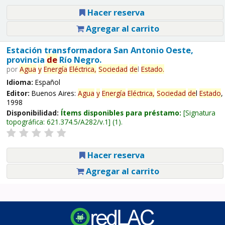
Hacer reserva
Agregar al carrito
Estación transformadora San Antonio Oeste,
provincia
de
Río Negro.
por
Agua
y
Energía
Eléctrica,
Sociedad
de
l
Estado
.
Idioma:
Español
Editor:
Buenos Aires:
Agua
y
Energía
Eléctrica,
Sociedad
de
l
Estado
,
1998
Disponibilidad:
Ítems disponibles para préstamo:
Signatura
topográfica:
621.374.5/A282/v.1
(1).
Hacer reserva
Agregar al carrito