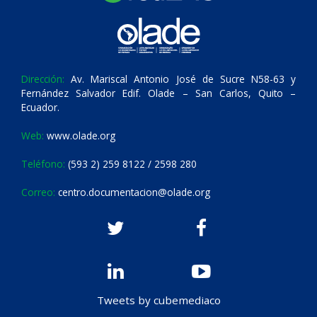
Dirección:
Av. Mariscal Antonio José de Sucre N58-63 y
Fernández Salvador Edif. Olade – San Carlos, Quito –
Ecuador.
Web:
www.olade.org
Teléfono:
(593 2) 259 8122 / 2598 280
Correo:
centro.documentacion@olade.org
Tweets by cubemediaco