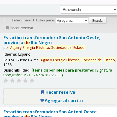
|
|
Seleccionar títulos para:
Hacer reserva
Estación transformadora San Antonio Oeste,
provincia
de
Río Negro
por
Agua
y
Energía
Eléctrica,
Sociedad
de
l
Estado
.
Idioma:
Español
Editor:
Buenos Aires:
Agua
y
Energía
Eléctrica,
Sociedad
de
l
Estado
,
1988
Disponibilidad:
Ítems disponibles para préstamo:
Signatura
topográfica:
621.374.5/A282/v.2
(3).
Hacer reserva
Agregar al carrito
Estación transformadora San Antoni Oeste,
provincia
de
Río Negro