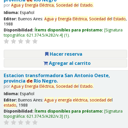
por
Agua
y
Energía
Eléctrica,
Sociedad
de
l
Estado
.
Idioma:
Español
Editor:
Buenos Aires:
Agua
y
Energía
Eléctrica,
Sociedad
de
l
Estado
,
1988
Disponibilidad:
Ítems disponibles para préstamo:
Signatura
topográfica:
621.374.5/A282/v.4
(1).
Hacer reserva
Agregar al carrito
Estacion transformadora San Antonio Oeste,
provincia
de
Río Negro.
por
Agua
y
Energía
Eléctrica,
Sociedad
de
l
Estado
.
Idioma:
Español
Editor:
Buenos Aires:
Agua
y
energía
eléctrica,
sociedad
de
l
estado
, 1988
Disponibilidad:
Ítems disponibles para préstamo:
Signatura
topográfica:
621.374.5/A282/v.3
(1).