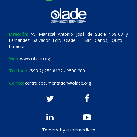
Dirección:
Av. Mariscal Antonio José de Sucre N58-63 y
Fernández Salvador Edif. Olade – San Carlos, Quito –
Ecuador.
Web:
www.olade.org
Teléfono:
(593 2) 259 8122 / 2598 280
Correo:
centro.documentacion@olade.org
Tweets by cubemediaco