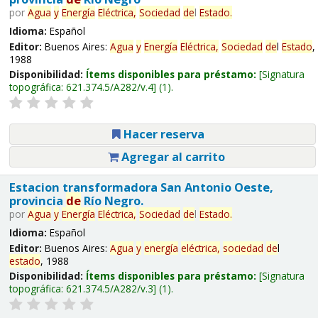
por
Agua
y
Energía
Eléctrica,
Sociedad
de
l
Estado
.
Idioma:
Español
Editor:
Buenos Aires:
Agua
y
Energía
Eléctrica,
Sociedad
de
l
Estado
,
1988
Disponibilidad:
Ítems disponibles para préstamo:
Signatura
topográfica:
621.374.5/A282/v.4
(1).
Hacer reserva
Agregar al carrito
Estacion transformadora San Antonio Oeste,
provincia
de
Río Negro.
por
Agua
y
Energía
Eléctrica,
Sociedad
de
l
Estado
.
Idioma:
Español
Editor:
Buenos Aires:
Agua
y
energía
eléctrica,
sociedad
de
l
estado
, 1988
Disponibilidad:
Ítems disponibles para préstamo:
Signatura
topográfica:
621.374.5/A282/v.3
(1).