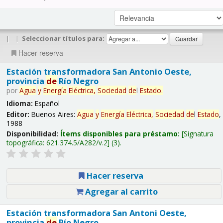
|
|
Seleccionar títulos para:
Hacer reserva
Estación transformadora San Antonio Oeste,
provincia
de
Río Negro
por
Agua
y
Energía
Eléctrica,
Sociedad
de
l
Estado
.
Idioma:
Español
Editor:
Buenos Aires:
Agua
y
Energía
Eléctrica,
Sociedad
de
l
Estado
,
1988
Disponibilidad:
Ítems disponibles para préstamo:
Signatura
topográfica:
621.374.5/A282/v.2
(3).
Hacer reserva
Agregar al carrito
Estación transformadora San Antoni Oeste,
provincia
de
Río Negro