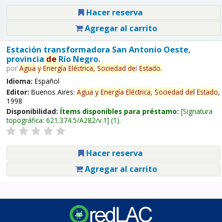
Hacer reserva
Agregar al carrito
Estación transformadora San Antonio Oeste,
provincia
de
Río Negro.
por
Agua
y
Energía
Eléctrica,
Sociedad
de
l
Estado
.
Idioma:
Español
Editor:
Buenos Aires:
Agua
y
Energía
Eléctrica,
Sociedad
de
l
Estado
,
1998
Disponibilidad:
Ítems disponibles para préstamo:
Signatura
topográfica:
621.374.5/A282/v.1
(1).
Hacer reserva
Agregar al carrito