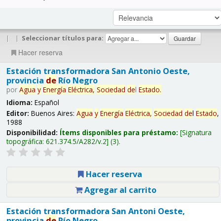
|
|
Seleccionar títulos para:
Hacer reserva
Estación transformadora San Antonio Oeste,
provincia
de
Río Negro
por
Agua
y
Energía
Eléctrica,
Sociedad
de
l
Estado
.
Idioma:
Español
Editor:
Buenos Aires:
Agua
y
Energía
Eléctrica,
Sociedad
de
l
Estado
,
1988
Disponibilidad:
Ítems disponibles para préstamo:
Signatura
topográfica:
621.374.5/A282/v.2
(3).
Hacer reserva
Agregar al carrito
Estación transformadora San Antoni Oeste,
provincia
de
Río Negro