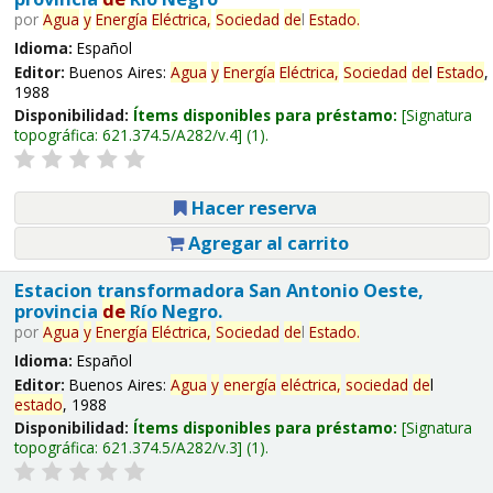
por
Agua
y
Energía
Eléctrica,
Sociedad
de
l
Estado
.
Idioma:
Español
Editor:
Buenos Aires:
Agua
y
Energía
Eléctrica,
Sociedad
de
l
Estado
,
1988
Disponibilidad:
Ítems disponibles para préstamo:
Signatura
topográfica:
621.374.5/A282/v.4
(1).
Hacer reserva
Agregar al carrito
Estacion transformadora San Antonio Oeste,
provincia
de
Río Negro.
por
Agua
y
Energía
Eléctrica,
Sociedad
de
l
Estado
.
Idioma:
Español
Editor:
Buenos Aires:
Agua
y
energía
eléctrica,
sociedad
de
l
estado
, 1988
Disponibilidad:
Ítems disponibles para préstamo:
Signatura
topográfica:
621.374.5/A282/v.3
(1).