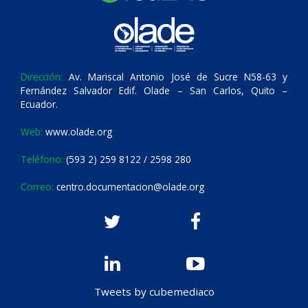
Dirección:
Av. Mariscal Antonio José de Sucre N58-63 y
Fernández Salvador Edif. Olade – San Carlos, Quito –
Ecuador.
Web:
www.olade.org
Teléfono:
(593 2) 259 8122 / 2598 280
Correo:
centro.documentacion@olade.org
Tweets by cubemediaco