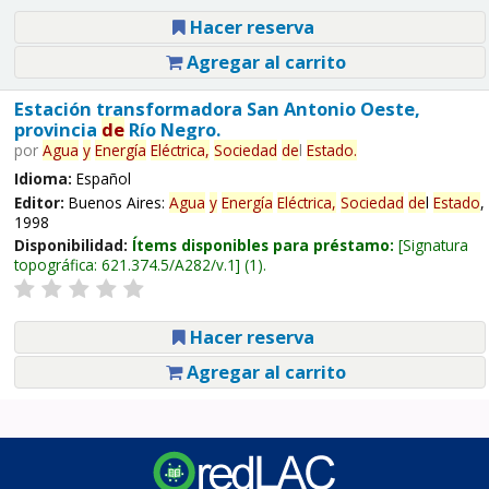
Hacer reserva
Agregar al carrito
Estación transformadora San Antonio Oeste,
provincia
de
Río Negro.
por
Agua
y
Energía
Eléctrica,
Sociedad
de
l
Estado
.
Idioma:
Español
Editor:
Buenos Aires:
Agua
y
Energía
Eléctrica,
Sociedad
de
l
Estado
,
1998
Disponibilidad:
Ítems disponibles para préstamo:
Signatura
topográfica:
621.374.5/A282/v.1
(1).
Hacer reserva
Agregar al carrito