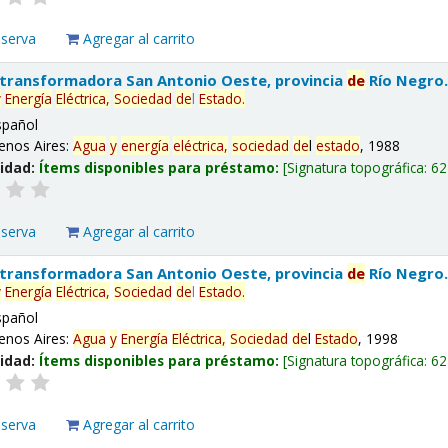
eserva
Agregar al carrito
 transformadora San Antonio Oeste, provincia
de
Río Negro
y
Energía
Eléctrica,
Sociedad
de
l
Estado
.
spañol
enos Aires:
Agua
y
energía
eléctrica,
sociedad
de
l
estado
, 1988
lidad:
Ítems disponibles para préstamo:
Signatura topográfica:
62
eserva
Agregar al carrito
 transformadora San Antonio Oeste, provincia
de
Río Negro
y
Energía
Eléctrica,
Sociedad
de
l
Estado
.
spañol
enos Aires:
Agua
y
Energía
Eléctrica,
Sociedad
de
l
Estado
, 1998
lidad:
Ítems disponibles para préstamo:
Signatura topográfica:
62
eserva
Agregar al carrito