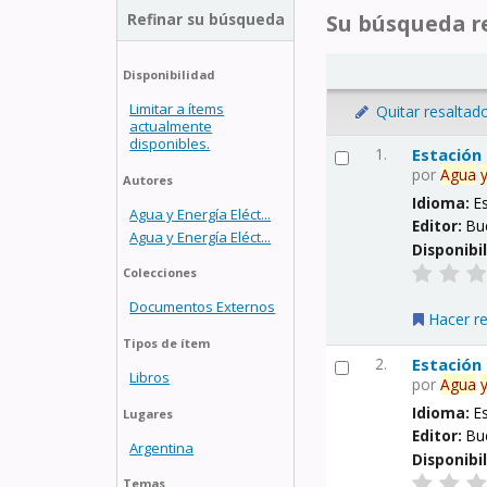
Refinar su búsqueda
Su búsqueda re
Disponibilidad
Limitar a ítems
Quitar resaltad
actualmente
disponibles.
1.
Estación
por
Agua
Autores
Idioma:
E
Agua y Energía Eléct...
Editor:
Bu
Agua y Energía Eléct...
Disponibi
Colecciones
Documentos Externos
Hacer r
Tipos de ítem
2.
Estación
Libros
por
Agua
Idioma:
E
Lugares
Editor:
Bu
Argentina
Disponibi
Temas