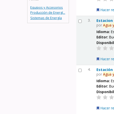
Equipos y Accesorios
Hacer r
Producción de Energí...
Sistemas de Energía
3.
Estacion
por
Agua
Idioma:
E
Editor:
Bu
Disponibi
Hacer r
4.
Estación
por
Agua
Idioma:
E
Editor:
Bu
Disponibi
Hacer r