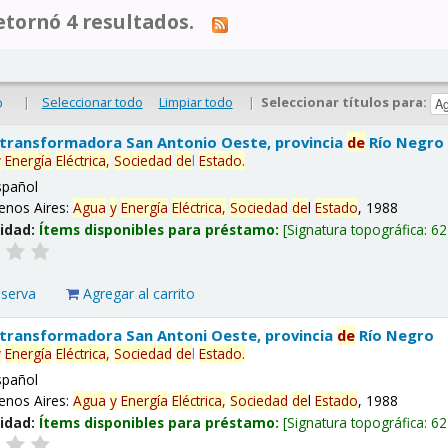
tornó 4 resultados.
|
Seleccionar todo
Limpiar todo
|
Seleccionar títulos para:
o
 transformadora San Antonio Oeste, provincia
de
Río Negro
y
Energía
Eléctrica,
Sociedad
de
l
Estado
.
spañol
enos Aires:
Agua
y
Energía
Eléctrica,
Sociedad
de
l
Estado
, 1988
lidad:
Ítems disponibles para préstamo:
Signatura topográfica:
62
eserva
Agregar al carrito
 transformadora San Antoni Oeste, provincia
de
Río Negro
y
Energía
Eléctrica,
Sociedad
de
l
Estado
.
spañol
enos Aires:
Agua
y
Energía
Eléctrica,
Sociedad
de
l
Estado
, 1988
lidad:
Ítems disponibles para préstamo:
Signatura topográfica:
62