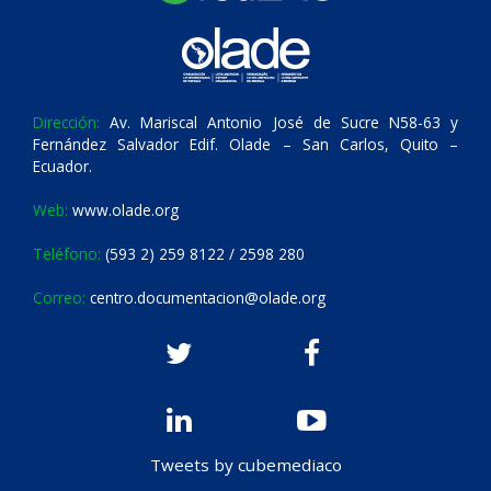
Dirección:
Av. Mariscal Antonio José de Sucre N58-63 y
Fernández Salvador Edif. Olade – San Carlos, Quito –
Ecuador.
Web:
www.olade.org
Teléfono:
(593 2) 259 8122 / 2598 280
Correo:
centro.documentacion@olade.org
Tweets by cubemediaco