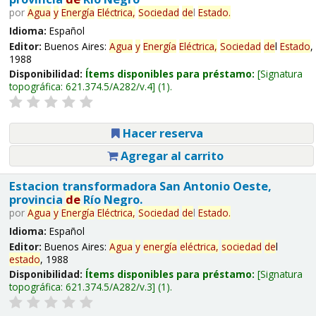
por
Agua
y
Energía
Eléctrica,
Sociedad
de
l
Estado
.
Idioma:
Español
Editor:
Buenos Aires:
Agua
y
Energía
Eléctrica,
Sociedad
de
l
Estado
,
1988
Disponibilidad:
Ítems disponibles para préstamo:
Signatura
topográfica:
621.374.5/A282/v.4
(1).
Hacer reserva
Agregar al carrito
Estacion transformadora San Antonio Oeste,
provincia
de
Río Negro.
por
Agua
y
Energía
Eléctrica,
Sociedad
de
l
Estado
.
Idioma:
Español
Editor:
Buenos Aires:
Agua
y
energía
eléctrica,
sociedad
de
l
estado
, 1988
Disponibilidad:
Ítems disponibles para préstamo:
Signatura
topográfica:
621.374.5/A282/v.3
(1).