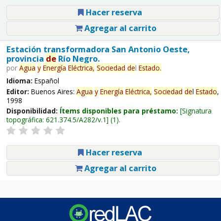
Hacer reserva
Agregar al carrito
Estación transformadora San Antonio Oeste,
provincia
de
Río Negro.
por
Agua
y
Energía
Eléctrica,
Sociedad
de
l
Estado
.
Idioma:
Español
Editor:
Buenos Aires:
Agua
y
Energía
Eléctrica,
Sociedad
de
l
Estado
,
1998
Disponibilidad:
Ítems disponibles para préstamo:
Signatura
topográfica:
621.374.5/A282/v.1
(1).
Hacer reserva
Agregar al carrito