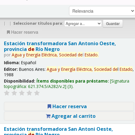
|
|
Seleccionar títulos para:
Hacer reserva
Estación transformadora San Antonio Oeste,
provincia
de
Río Negro
por
Agua
y
Energía
Eléctrica,
Sociedad
de
l
Estado
.
Idioma:
Español
Editor:
Buenos Aires:
Agua
y
Energía
Eléctrica,
Sociedad
de
l
Estado
,
1988
Disponibilidad:
Ítems disponibles para préstamo:
Signatura
topográfica:
621.374.5/A282/v.2
(3).
Hacer reserva
Agregar al carrito
Estación transformadora San Antoni Oeste,
provincia
de
Río Negro