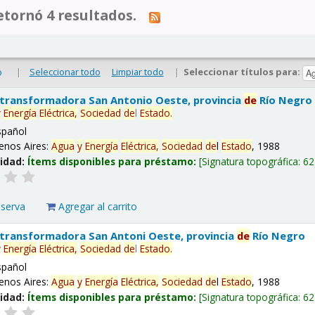
tornó 4 resultados.
|
Seleccionar todo
Limpiar todo
|
Seleccionar títulos para:
o
 transformadora San Antonio Oeste, provincia
de
Río Negro
y
Energía
Eléctrica,
Sociedad
de
l
Estado
.
spañol
enos Aires:
Agua
y
Energía
Eléctrica,
Sociedad
de
l
Estado
, 1988
lidad:
Ítems disponibles para préstamo:
Signatura topográfica:
62
eserva
Agregar al carrito
 transformadora San Antoni Oeste, provincia
de
Río Negro
y
Energía
Eléctrica,
Sociedad
de
l
Estado
.
spañol
enos Aires:
Agua
y
Energía
Eléctrica,
Sociedad
de
l
Estado
, 1988
lidad:
Ítems disponibles para préstamo:
Signatura topográfica:
62