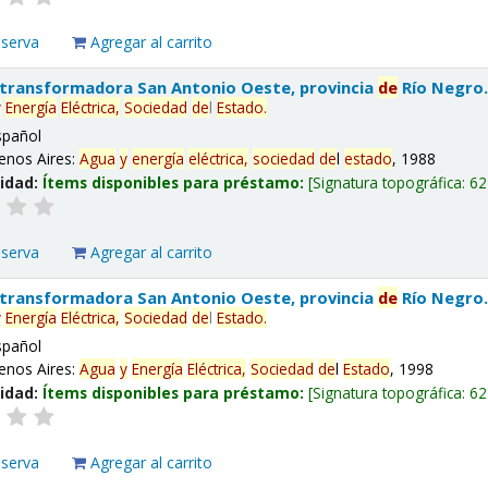
eserva
Agregar al carrito
 transformadora San Antonio Oeste, provincia
de
Río Negro
y
Energía
Eléctrica,
Sociedad
de
l
Estado
.
spañol
enos Aires:
Agua
y
energía
eléctrica,
sociedad
de
l
estado
, 1988
lidad:
Ítems disponibles para préstamo:
Signatura topográfica:
62
eserva
Agregar al carrito
 transformadora San Antonio Oeste, provincia
de
Río Negro
y
Energía
Eléctrica,
Sociedad
de
l
Estado
.
spañol
enos Aires:
Agua
y
Energía
Eléctrica,
Sociedad
de
l
Estado
, 1998
lidad:
Ítems disponibles para préstamo:
Signatura topográfica:
62
eserva
Agregar al carrito