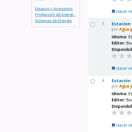
Equipos y Accesorios
Hacer r
Producción de Energí...
Sistemas de Energía
3.
Estacion
por
Agua
Idioma:
E
Editor:
Bu
Disponibi
Hacer r
4.
Estación
por
Agua
Idioma:
E
Editor:
Bu
Disponibi
Hacer r