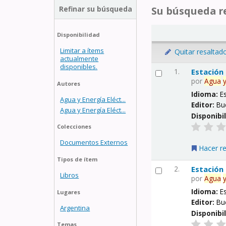
Refinar su búsqueda
Su búsqueda re
Disponibilidad
Limitar a ítems
Quitar resaltad
actualmente
disponibles.
1.
Estación
por
Agua
Autores
Idioma:
E
Agua y Energía Eléct...
Editor:
Bu
Agua y Energía Eléct...
Disponibi
Colecciones
Documentos Externos
Hacer r
Tipos de ítem
2.
Estación
Libros
por
Agua
Idioma:
E
Lugares
Editor:
Bu
Argentina
Disponibi
Temas