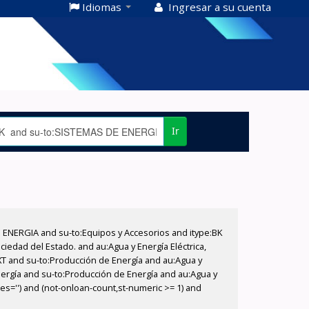
Idiomas
Ingresar a su cuenta
Ir
E ENERGIA and su-to:Equipos y Accesorios and itype:BK
iedad del Estado. and au:Agua y Energía Eléctrica,
XT and su-to:Producción de Energía and au:Agua y
nergía and su-to:Producción de Energía and au:Agua y
es='') and (not-onloan-count,st-numeric >= 1) and