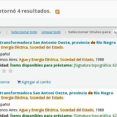
tornó 4 resultados.
|
Seleccionar todo
Limpiar todo
|
Seleccionar títulos para:
o
 transformadora San Antonio Oeste, provincia
de
Río Negro
y
Energía
Eléctrica,
Sociedad
de
l
Estado
.
spañol
enos Aires:
Agua
y
Energía
Eléctrica,
Sociedad
de
l
Estado
, 1988
lidad:
Ítems disponibles para préstamo:
Signatura topográfica:
62
eserva
Agregar al carrito
 transformadora San Antoni Oeste, provincia
de
Río Negro
y
Energía
Eléctrica,
Sociedad
de
l
Estado
.
spañol
enos Aires:
Agua
y
Energía
Eléctrica,
Sociedad
de
l
Estado
, 1988
lidad:
Ítems disponibles para préstamo:
Signatura topográfica:
62