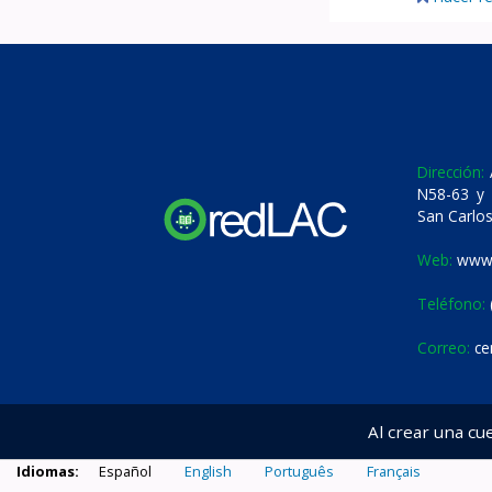
Dirección:
A
N58-63 y 
San Carlos
Web:
www.
Teléfono:
Correo:
ce
Al crear una cu
Idiomas:
Español
English
Português
Français