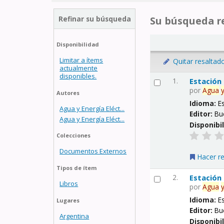
Refinar su búsqueda
Su búsqueda re
Disponibilidad
Limitar a ítems
Quitar resaltad
actualmente
disponibles.
1.
Estación
por
Agua
Autores
Idioma:
E
Agua y Energía Eléct...
Editor:
Bu
Agua y Energía Eléct...
Disponibi
Colecciones
Documentos Externos
Hacer r
Tipos de ítem
2.
Estación
Libros
por
Agua
Idioma:
E
Lugares
Editor:
Bu
Argentina
Disponibi