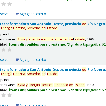
eserva
Agregar al carrito
 transformadora San Antonio Oeste, provincia
de
Río Negro
y
Energía
Eléctrica,
Sociedad
de
l
Estado
.
spañol
enos Aires:
Agua
y
energía
eléctrica,
sociedad
de
l
estado
, 1988
lidad:
Ítems disponibles para préstamo:
Signatura topográfica:
62
eserva
Agregar al carrito
 transformadora San Antonio Oeste, provincia
de
Río Negro
y
Energía
Eléctrica,
Sociedad
de
l
Estado
.
spañol
enos Aires:
Agua
y
Energía
Eléctrica,
Sociedad
de
l
Estado
, 1998
lidad:
Ítems disponibles para préstamo:
Signatura topográfica:
62
eserva
Agregar al carrito