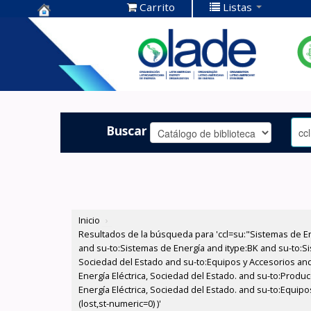
Carrito
Listas
Centro de
Documentación
OLADE -
Buscar
Inicio
›
Resultados de la búsqueda para 'ccl=su:"Sistemas de E
and su-to:Sistemas de Energía and itype:BK and su-to:Si
Sociedad del Estado and su-to:Equipos y Accesorios and
Energía Eléctrica, Sociedad del Estado. and su-to:Prod
Energía Eléctrica, Sociedad del Estado. and su-to:Equip
(lost,st-numeric=0) )'