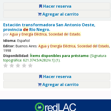
Hacer reserva
Agregar al carrito
Estación transformadora San Antonio Oeste,
provincia
de
Río Negro.
por
Agua
y
Energía
Eléctrica,
Sociedad
de
l
Estado
.
Idioma:
Español
Editor:
Buenos Aires:
Agua
y
Energía
Eléctrica,
Sociedad
de
l
Estado
,
1998
Disponibilidad:
Ítems disponibles para préstamo:
Signatura
topográfica:
621.374.5/A282/v.1
(1).
Hacer reserva
Agregar al carrito