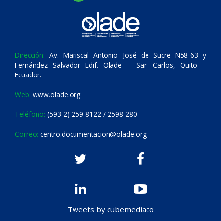
Dirección:
Av. Mariscal Antonio José de Sucre N58-63 y
Fernández Salvador Edif. Olade – San Carlos, Quito –
Ecuador.
Web:
www.olade.org
Teléfono:
(593 2) 259 8122 / 2598 280
Correo:
centro.documentacion@olade.org
Tweets by cubemediaco