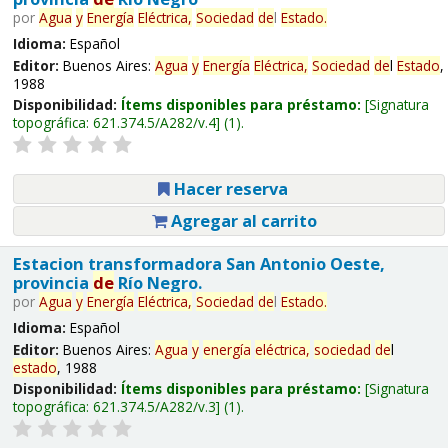
por
Agua
y
Energía
Eléctrica,
Sociedad
de
l
Estado
.
Idioma:
Español
Editor:
Buenos Aires:
Agua
y
Energía
Eléctrica,
Sociedad
de
l
Estado
,
1988
Disponibilidad:
Ítems disponibles para préstamo:
Signatura
topográfica:
621.374.5/A282/v.4
(1).
Hacer reserva
Agregar al carrito
Estacion transformadora San Antonio Oeste,
provincia
de
Río Negro.
por
Agua
y
Energía
Eléctrica,
Sociedad
de
l
Estado
.
Idioma:
Español
Editor:
Buenos Aires:
Agua
y
energía
eléctrica,
sociedad
de
l
estado
, 1988
Disponibilidad:
Ítems disponibles para préstamo:
Signatura
topográfica:
621.374.5/A282/v.3
(1).