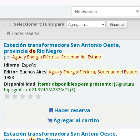
|
|
Seleccionar títulos para:
Hacer reserva
Estación transformadora San Antonio Oeste,
provincia
de
Río Negro
por
Agua
y
Energía
Eléctrica,
Sociedad
de
l
Estado
.
Idioma:
Español
Editor:
Buenos Aires:
Agua
y
Energía
Eléctrica,
Sociedad
de
l
Estado
,
1988
Disponibilidad:
Ítems disponibles para préstamo:
Signatura
topográfica:
621.374.5/A282/v.2
(3).
Hacer reserva
Agregar al carrito
Estación transformadora San Antoni Oeste,
provincia
de
Río Negro