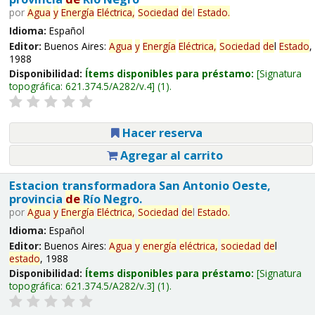
por
Agua
y
Energía
Eléctrica,
Sociedad
de
l
Estado
.
Idioma:
Español
Editor:
Buenos Aires:
Agua
y
Energía
Eléctrica,
Sociedad
de
l
Estado
,
1988
Disponibilidad:
Ítems disponibles para préstamo:
Signatura
topográfica:
621.374.5/A282/v.4
(1).
Hacer reserva
Agregar al carrito
Estacion transformadora San Antonio Oeste,
provincia
de
Río Negro.
por
Agua
y
Energía
Eléctrica,
Sociedad
de
l
Estado
.
Idioma:
Español
Editor:
Buenos Aires:
Agua
y
energía
eléctrica,
sociedad
de
l
estado
, 1988
Disponibilidad:
Ítems disponibles para préstamo:
Signatura
topográfica:
621.374.5/A282/v.3
(1).