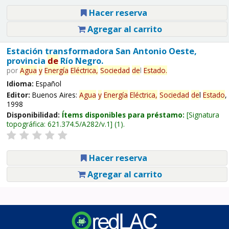
Hacer reserva
Agregar al carrito
Estación transformadora San Antonio Oeste,
provincia
de
Río Negro.
por
Agua
y
Energía
Eléctrica,
Sociedad
de
l
Estado
.
Idioma:
Español
Editor:
Buenos Aires:
Agua
y
Energía
Eléctrica,
Sociedad
de
l
Estado
,
1998
Disponibilidad:
Ítems disponibles para préstamo:
Signatura
topográfica:
621.374.5/A282/v.1
(1).
Hacer reserva
Agregar al carrito