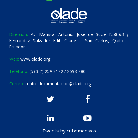
Dirección:
Av. Mariscal Antonio José de Sucre N58-63 y
Fernández Salvador Edif. Olade – San Carlos, Quito –
Ecuador.
Web:
www.olade.org
Teléfono:
(593 2) 259 8122 / 2598 280
Correo:
centro.documentacion@olade.org
Tweets by cubemediaco