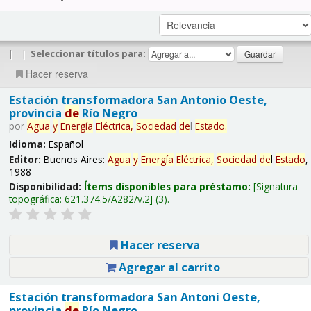
|
|
Seleccionar títulos para:
Hacer reserva
Estación transformadora San Antonio Oeste,
provincia
de
Río Negro
por
Agua
y
Energía
Eléctrica,
Sociedad
de
l
Estado
.
Idioma:
Español
Editor:
Buenos Aires:
Agua
y
Energía
Eléctrica,
Sociedad
de
l
Estado
,
1988
Disponibilidad:
Ítems disponibles para préstamo:
Signatura
topográfica:
621.374.5/A282/v.2
(3).
Hacer reserva
Agregar al carrito
Estación transformadora San Antoni Oeste,
provincia
de
Río Negro