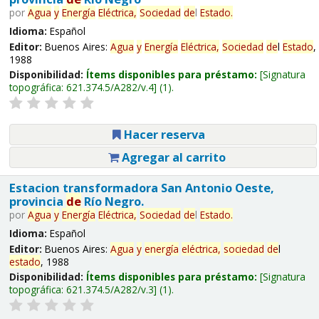
por
Agua
y
Energía
Eléctrica,
Sociedad
de
l
Estado
.
Idioma:
Español
Editor:
Buenos Aires:
Agua
y
Energía
Eléctrica,
Sociedad
de
l
Estado
,
1988
Disponibilidad:
Ítems disponibles para préstamo:
Signatura
topográfica:
621.374.5/A282/v.4
(1).
Hacer reserva
Agregar al carrito
Estacion transformadora San Antonio Oeste,
provincia
de
Río Negro.
por
Agua
y
Energía
Eléctrica,
Sociedad
de
l
Estado
.
Idioma:
Español
Editor:
Buenos Aires:
Agua
y
energía
eléctrica,
sociedad
de
l
estado
, 1988
Disponibilidad:
Ítems disponibles para préstamo:
Signatura
topográfica:
621.374.5/A282/v.3
(1).