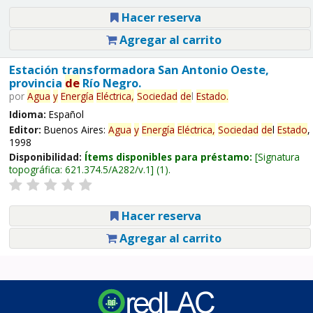
Hacer reserva
Agregar al carrito
Estación transformadora San Antonio Oeste,
provincia
de
Río Negro.
por
Agua
y
Energía
Eléctrica,
Sociedad
de
l
Estado
.
Idioma:
Español
Editor:
Buenos Aires:
Agua
y
Energía
Eléctrica,
Sociedad
de
l
Estado
,
1998
Disponibilidad:
Ítems disponibles para préstamo:
Signatura
topográfica:
621.374.5/A282/v.1
(1).
Hacer reserva
Agregar al carrito