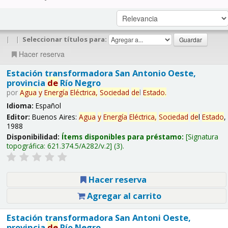
|
|
Seleccionar títulos para:
Hacer reserva
Estación transformadora San Antonio Oeste,
provincia
de
Río Negro
por
Agua
y
Energía
Eléctrica,
Sociedad
de
l
Estado
.
Idioma:
Español
Editor:
Buenos Aires:
Agua
y
Energía
Eléctrica,
Sociedad
de
l
Estado
,
1988
Disponibilidad:
Ítems disponibles para préstamo:
Signatura
topográfica:
621.374.5/A282/v.2
(3).
Hacer reserva
Agregar al carrito
Estación transformadora San Antoni Oeste,
provincia
de
Río Negro