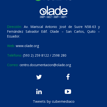
Dirección:
Av. Mariscal Antonio José de Sucre N58-63 y
Fernández Salvador Edif. Olade – San Carlos, Quito –
Ecuador.
Web:
www.olade.org
Teléfono:
(593 2) 259 8122 / 2598 280
Correo:
centro.documentacion@olade.org
Tweets by cubemediaco