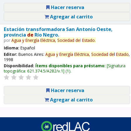
Hacer reserva
Agregar al carrito
Estación transformadora San Antonio Oeste,
provincia
de
Río Negro.
por
Agua
y
Energía
Eléctrica,
Sociedad
de
l
Estado
.
Idioma:
Español
Editor:
Buenos Aires:
Agua
y
Energía
Eléctrica,
Sociedad
de
l
Estado
,
1998
Disponibilidad:
Ítems disponibles para préstamo:
Signatura
topográfica:
621.374.5/A282/v.1
(1).
Hacer reserva
Agregar al carrito