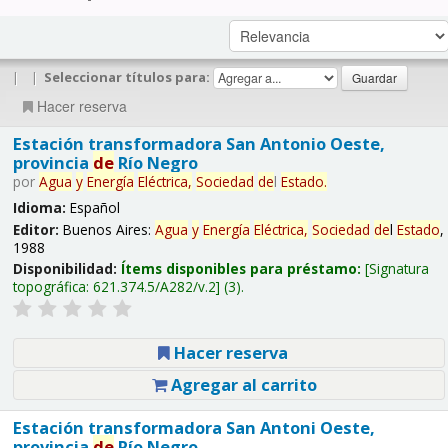
|
|
Seleccionar títulos para:
Hacer reserva
Estación transformadora San Antonio Oeste,
provincia
de
Río Negro
por
Agua
y
Energía
Eléctrica,
Sociedad
de
l
Estado
.
Idioma:
Español
Editor:
Buenos Aires:
Agua
y
Energía
Eléctrica,
Sociedad
de
l
Estado
,
1988
Disponibilidad:
Ítems disponibles para préstamo:
Signatura
topográfica:
621.374.5/A282/v.2
(3).
Hacer reserva
Agregar al carrito
Estación transformadora San Antoni Oeste,
provincia
de
Río Negro