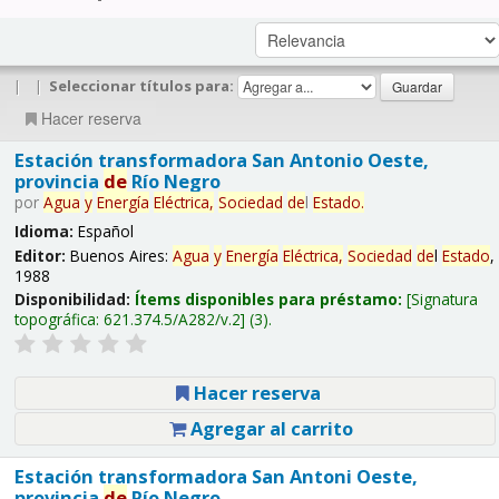
|
|
Seleccionar títulos para:
Hacer reserva
Estación transformadora San Antonio Oeste,
provincia
de
Río Negro
por
Agua
y
Energía
Eléctrica,
Sociedad
de
l
Estado
.
Idioma:
Español
Editor:
Buenos Aires:
Agua
y
Energía
Eléctrica,
Sociedad
de
l
Estado
,
1988
Disponibilidad:
Ítems disponibles para préstamo:
Signatura
topográfica:
621.374.5/A282/v.2
(3).
Hacer reserva
Agregar al carrito
Estación transformadora San Antoni Oeste,
provincia
de
Río Negro