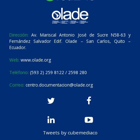
Dirección:
Av. Mariscal Antonio José de Sucre N58-63 y
Fernández Salvador Edif. Olade – San Carlos, Quito –
Ecuador.
Web:
www.olade.org
Teléfono:
(593 2) 259 8122 / 2598 280
Correo:
centro.documentacion@olade.org
Tweets by cubemediaco