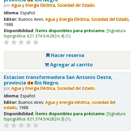
por
Agua
y
Energía
Eléctrica,
Sociedad
de
l
Estado
.
Idioma:
Español
Editor:
Buenos Aires:
Agua
y
Energía
Eléctrica,
Sociedad
de
l
Estado
,
1988
Disponibilidad:
Ítems disponibles para préstamo:
Signatura
topográfica:
621.374.5/A282/v.4
(1).
Hacer reserva
Agregar al carrito
Estacion transformadora San Antonio Oeste,
provincia
de
Río Negro.
por
Agua
y
Energía
Eléctrica,
Sociedad
de
l
Estado
.
Idioma:
Español
Editor:
Buenos Aires:
Agua
y
energía
eléctrica,
sociedad
de
l
estado
, 1988
Disponibilidad:
Ítems disponibles para préstamo:
Signatura
topográfica:
621.374.5/A282/v.3
(1).