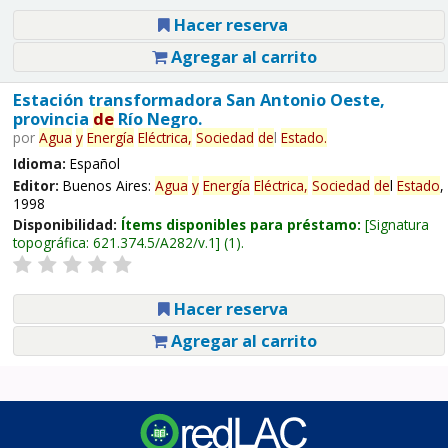
Hacer reserva
Agregar al carrito
Estación transformadora San Antonio Oeste,
provincia
de
Río Negro.
por
Agua
y
Energía
Eléctrica,
Sociedad
de
l
Estado
.
Idioma:
Español
Editor:
Buenos Aires:
Agua
y
Energía
Eléctrica,
Sociedad
de
l
Estado
,
1998
Disponibilidad:
Ítems disponibles para préstamo:
Signatura
topográfica:
621.374.5/A282/v.1
(1).
Hacer reserva
Agregar al carrito