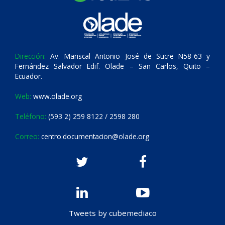
Dirección:
Av. Mariscal Antonio José de Sucre N58-63 y
Fernández Salvador Edif. Olade – San Carlos, Quito –
Ecuador.
Web:
www.olade.org
Teléfono:
(593 2) 259 8122 / 2598 280
Correo:
centro.documentacion@olade.org
Tweets by cubemediaco