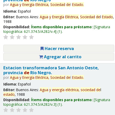
por
Agua
y
Energía
Eléctrica,
Sociedad
de
l
Estado
.
Idioma:
Español
Editor:
Buenos Aires:
Agua
y
Energía
Eléctrica,
Sociedad
de
l
Estado
,
1988
Disponibilidad:
Ítems disponibles para préstamo:
Signatura
topográfica:
621.374.5/A282/v.4
(1).
Hacer reserva
Agregar al carrito
Estacion transformadora San Antonio Oeste,
provincia
de
Río Negro.
por
Agua
y
Energía
Eléctrica,
Sociedad
de
l
Estado
.
Idioma:
Español
Editor:
Buenos Aires:
Agua
y
energía
eléctrica,
sociedad
de
l
estado
, 1988
Disponibilidad:
Ítems disponibles para préstamo:
Signatura
topográfica:
621.374.5/A282/v.3
(1).