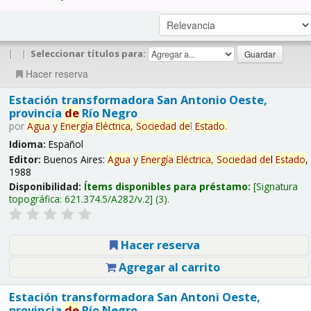
|
|
Seleccionar títulos para:
Hacer reserva
Estación transformadora San Antonio Oeste,
provincia
de
Río Negro
por
Agua
y
Energía
Eléctrica,
Sociedad
de
l
Estado
.
Idioma:
Español
Editor:
Buenos Aires:
Agua
y
Energía
Eléctrica,
Sociedad
de
l
Estado
,
1988
Disponibilidad:
Ítems disponibles para préstamo:
Signatura
topográfica:
621.374.5/A282/v.2
(3).
Hacer reserva
Agregar al carrito
Estación transformadora San Antoni Oeste,
provincia
de
Río Negro