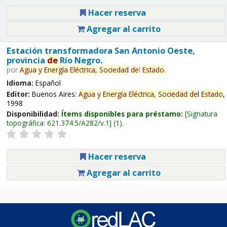
Hacer reserva
Agregar al carrito
Estación transformadora San Antonio Oeste,
provincia
de
Río Negro.
por
Agua
y
Energía
Eléctrica,
Sociedad
de
l
Estado
.
Idioma:
Español
Editor:
Buenos Aires:
Agua
y
Energía
Eléctrica,
Sociedad
de
l
Estado
,
1998
Disponibilidad:
Ítems disponibles para préstamo:
Signatura
topográfica:
621.374.5/A282/v.1
(1).
Hacer reserva
Agregar al carrito