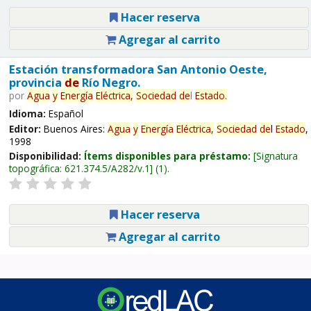
Hacer reserva
Agregar al carrito
Estación transformadora San Antonio Oeste,
provincia
de
Río Negro.
por
Agua
y
Energía
Eléctrica,
Sociedad
de
l
Estado
.
Idioma:
Español
Editor:
Buenos Aires:
Agua
y
Energía
Eléctrica,
Sociedad
de
l
Estado
,
1998
Disponibilidad:
Ítems disponibles para préstamo:
Signatura
topográfica:
621.374.5/A282/v.1
(1).
Hacer reserva
Agregar al carrito