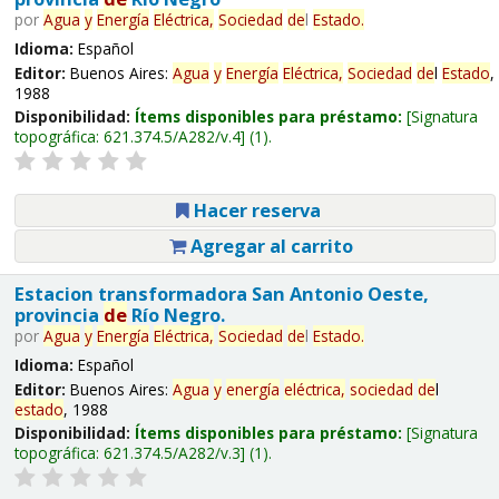
por
Agua
y
Energía
Eléctrica,
Sociedad
de
l
Estado
.
Idioma:
Español
Editor:
Buenos Aires:
Agua
y
Energía
Eléctrica,
Sociedad
de
l
Estado
,
1988
Disponibilidad:
Ítems disponibles para préstamo:
Signatura
topográfica:
621.374.5/A282/v.4
(1).
Hacer reserva
Agregar al carrito
Estacion transformadora San Antonio Oeste,
provincia
de
Río Negro.
por
Agua
y
Energía
Eléctrica,
Sociedad
de
l
Estado
.
Idioma:
Español
Editor:
Buenos Aires:
Agua
y
energía
eléctrica,
sociedad
de
l
estado
, 1988
Disponibilidad:
Ítems disponibles para préstamo:
Signatura
topográfica:
621.374.5/A282/v.3
(1).