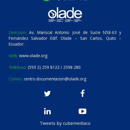
Dirección:
Av. Mariscal Antonio José de Sucre N58-63 y
Fernández Salvador Edif. Olade – San Carlos, Quito –
Ecuador.
Web:
www.olade.org
Teléfono:
(593 2) 259 8122 / 2598 280
Correo:
centro.documentacion@olade.org
Tweets by cubemediaco