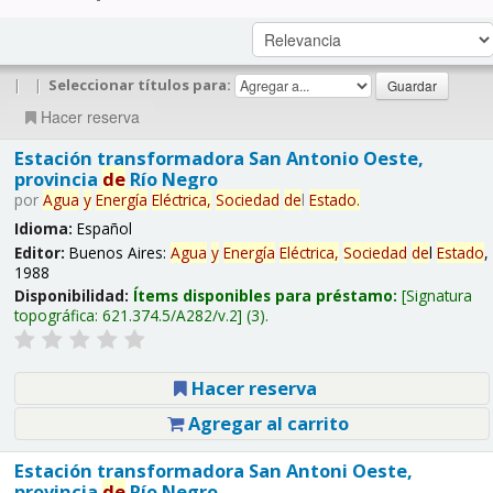
|
|
Seleccionar títulos para:
Hacer reserva
Estación transformadora San Antonio Oeste,
provincia
de
Río Negro
por
Agua
y
Energía
Eléctrica,
Sociedad
de
l
Estado
.
Idioma:
Español
Editor:
Buenos Aires:
Agua
y
Energía
Eléctrica,
Sociedad
de
l
Estado
,
1988
Disponibilidad:
Ítems disponibles para préstamo:
Signatura
topográfica:
621.374.5/A282/v.2
(3).
Hacer reserva
Agregar al carrito
Estación transformadora San Antoni Oeste,
provincia
de
Río Negro