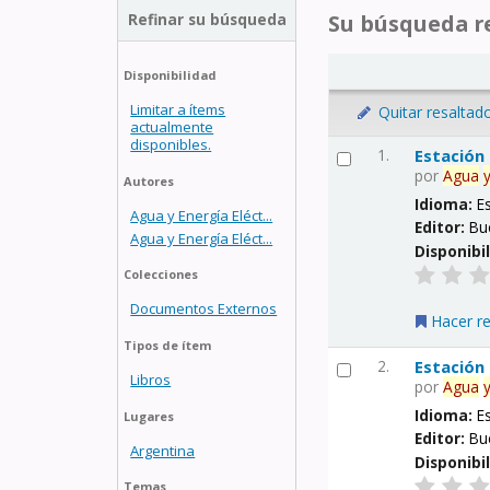
Refinar su búsqueda
Su búsqueda re
Disponibilidad
Limitar a ítems
Quitar resaltad
actualmente
disponibles.
1.
Estación
por
Agua
Autores
Idioma:
E
Agua y Energía Eléct...
Editor:
Bu
Agua y Energía Eléct...
Disponibi
Colecciones
Documentos Externos
Hacer r
Tipos de ítem
2.
Estación
Libros
por
Agua
Idioma:
E
Lugares
Editor:
Bu
Argentina
Disponibi
Temas