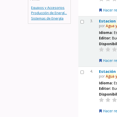
Equipos y Accesorios
Hacer r
Producción de Energí...
Sistemas de Energía
3.
Estacion
por
Agua
Idioma:
E
Editor:
Bu
Disponibi
Hacer r
4.
Estación
por
Agua
Idioma:
E
Editor:
Bu
Disponibi
Hacer r