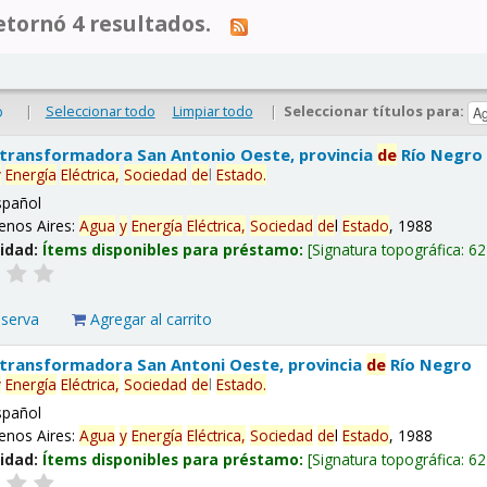
tornó 4 resultados.
|
Seleccionar todo
Limpiar todo
|
Seleccionar títulos para:
o
 transformadora San Antonio Oeste, provincia
de
Río Negro
y
Energía
Eléctrica,
Sociedad
de
l
Estado
.
spañol
enos Aires:
Agua
y
Energía
Eléctrica,
Sociedad
de
l
Estado
, 1988
lidad:
Ítems disponibles para préstamo:
Signatura topográfica:
62
eserva
Agregar al carrito
 transformadora San Antoni Oeste, provincia
de
Río Negro
y
Energía
Eléctrica,
Sociedad
de
l
Estado
.
spañol
enos Aires:
Agua
y
Energía
Eléctrica,
Sociedad
de
l
Estado
, 1988
lidad:
Ítems disponibles para préstamo:
Signatura topográfica:
62