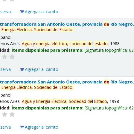
eserva
Agregar al carrito
 transformadora San Antonio Oeste, provincia
de
Río Negro
y
Energía
Eléctrica,
Sociedad
de
l
Estado
.
spañol
enos Aires:
Agua
y
energía
eléctrica,
sociedad
de
l
estado
, 1988
lidad:
Ítems disponibles para préstamo:
Signatura topográfica:
62
eserva
Agregar al carrito
 transformadora San Antonio Oeste, provincia
de
Río Negro
y
Energía
Eléctrica,
Sociedad
de
l
Estado
.
spañol
enos Aires:
Agua
y
Energía
Eléctrica,
Sociedad
de
l
Estado
, 1998
lidad:
Ítems disponibles para préstamo:
Signatura topográfica:
62
eserva
Agregar al carrito