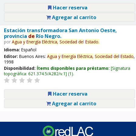
Hacer reserva
Agregar al carrito
Estación transformadora San Antonio Oeste,
provincia
de
Río Negro.
por
Agua
y
Energía
Eléctrica,
Sociedad
de
l
Estado
.
Idioma:
Español
Editor:
Buenos Aires:
Agua
y
Energía
Eléctrica,
Sociedad
de
l
Estado
,
1998
Disponibilidad:
Ítems disponibles para préstamo:
Signatura
topográfica:
621.374.5/A282/v.1
(1).
Hacer reserva
Agregar al carrito