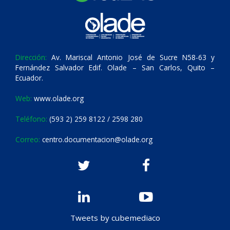
Dirección:
Av. Mariscal Antonio José de Sucre N58-63 y
Fernández Salvador Edif. Olade – San Carlos, Quito –
Ecuador.
Web:
www.olade.org
Teléfono:
(593 2) 259 8122 / 2598 280
Correo:
centro.documentacion@olade.org
Tweets by cubemediaco