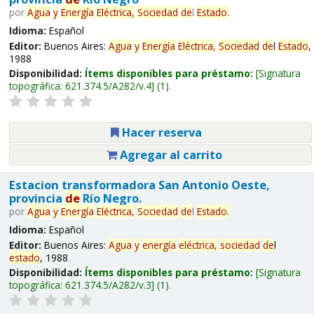
por
Agua
y
Energía
Eléctrica,
Sociedad
de
l
Estado
.
Idioma:
Español
Editor:
Buenos Aires:
Agua
y
Energía
Eléctrica,
Sociedad
de
l
Estado
,
1988
Disponibilidad:
Ítems disponibles para préstamo:
Signatura
topográfica:
621.374.5/A282/v.4
(1).
Hacer reserva
Agregar al carrito
Estacion transformadora San Antonio Oeste,
provincia
de
Río Negro.
por
Agua
y
Energía
Eléctrica,
Sociedad
de
l
Estado
.
Idioma:
Español
Editor:
Buenos Aires:
Agua
y
energía
eléctrica,
sociedad
de
l
estado
, 1988
Disponibilidad:
Ítems disponibles para préstamo:
Signatura
topográfica:
621.374.5/A282/v.3
(1).