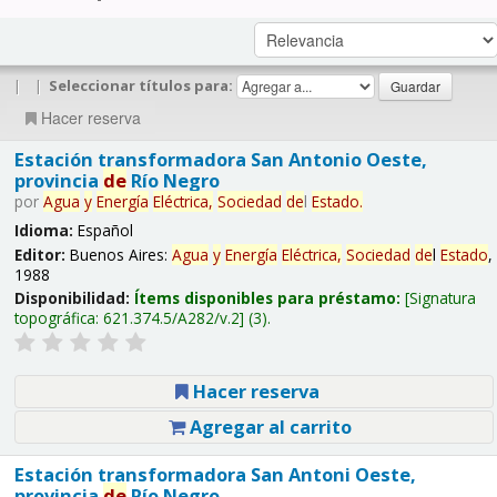
|
|
Seleccionar títulos para:
Hacer reserva
Estación transformadora San Antonio Oeste,
provincia
de
Río Negro
por
Agua
y
Energía
Eléctrica,
Sociedad
de
l
Estado
.
Idioma:
Español
Editor:
Buenos Aires:
Agua
y
Energía
Eléctrica,
Sociedad
de
l
Estado
,
1988
Disponibilidad:
Ítems disponibles para préstamo:
Signatura
topográfica:
621.374.5/A282/v.2
(3).
Hacer reserva
Agregar al carrito
Estación transformadora San Antoni Oeste,
provincia
de
Río Negro