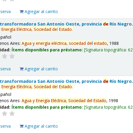
eserva
Agregar al carrito
 transformadora San Antonio Oeste, provincia
de
Río Negro
y
Energía
Eléctrica,
Sociedad
de
l
Estado
.
spañol
enos Aires:
Agua
y
energía
eléctrica,
sociedad
de
l
estado
, 1988
lidad:
Ítems disponibles para préstamo:
Signatura topográfica:
62
eserva
Agregar al carrito
 transformadora San Antonio Oeste, provincia
de
Río Negro
y
Energía
Eléctrica,
Sociedad
de
l
Estado
.
spañol
enos Aires:
Agua
y
Energía
Eléctrica,
Sociedad
de
l
Estado
, 1998
lidad:
Ítems disponibles para préstamo:
Signatura topográfica:
62
eserva
Agregar al carrito