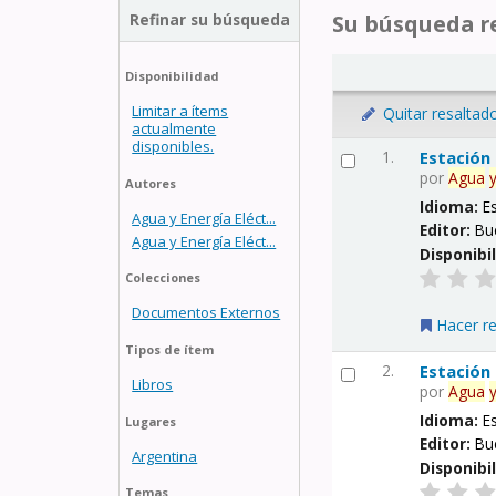
Refinar su búsqueda
Su búsqueda re
Disponibilidad
Limitar a ítems
Quitar resaltad
actualmente
disponibles.
1.
Estación
por
Agua
Autores
Idioma:
E
Agua y Energía Eléct...
Editor:
Bu
Agua y Energía Eléct...
Disponibi
Colecciones
Documentos Externos
Hacer r
Tipos de ítem
2.
Estación
Libros
por
Agua
Idioma:
E
Lugares
Editor:
Bu
Argentina
Disponibi
Temas