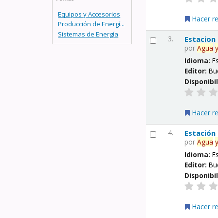
Equipos y Accesorios
Hacer r
Producción de Energí...
Sistemas de Energía
3.
Estacion
por
Agua
Idioma:
E
Editor:
Bu
Disponibi
Hacer r
4.
Estación
por
Agua
Idioma:
E
Editor:
Bu
Disponibi
Hacer r