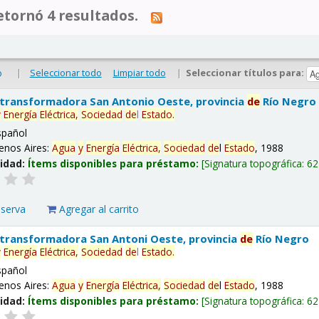
tornó 4 resultados.
|
Seleccionar todo
Limpiar todo
|
Seleccionar títulos para:
o
 transformadora San Antonio Oeste, provincia
de
Río Negro
y
Energía
Eléctrica,
Sociedad
de
l
Estado
.
spañol
enos Aires:
Agua
y
Energía
Eléctrica,
Sociedad
de
l
Estado
, 1988
lidad:
Ítems disponibles para préstamo:
Signatura topográfica:
62
eserva
Agregar al carrito
 transformadora San Antoni Oeste, provincia
de
Río Negro
y
Energía
Eléctrica,
Sociedad
de
l
Estado
.
spañol
enos Aires:
Agua
y
Energía
Eléctrica,
Sociedad
de
l
Estado
, 1988
lidad:
Ítems disponibles para préstamo:
Signatura topográfica:
62