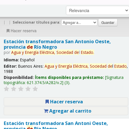
|
|
Seleccionar títulos para:
Hacer reserva
Estación transformadora San Antonio Oeste,
provincia
de
Río Negro
por
Agua
y
Energía
Eléctrica,
Sociedad
de
l
Estado
.
Idioma:
Español
Editor:
Buenos Aires:
Agua
y
Energía
Eléctrica,
Sociedad
de
l
Estado
,
1988
Disponibilidad:
Ítems disponibles para préstamo:
Signatura
topográfica:
621.374.5/A282/v.2
(3).
Hacer reserva
Agregar al carrito
Estación transformadora San Antoni Oeste,
provincia
de
Río Negro