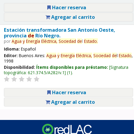
Hacer reserva
Agregar al carrito
Estación transformadora San Antonio Oeste,
provincia
de
Río Negro.
por
Agua
y
Energía
Eléctrica,
Sociedad
de
l
Estado
.
Idioma:
Español
Editor:
Buenos Aires:
Agua
y
Energía
Eléctrica,
Sociedad
de
l
Estado
,
1998
Disponibilidad:
Ítems disponibles para préstamo:
Signatura
topográfica:
621.374.5/A282/v.1
(1).
Hacer reserva
Agregar al carrito