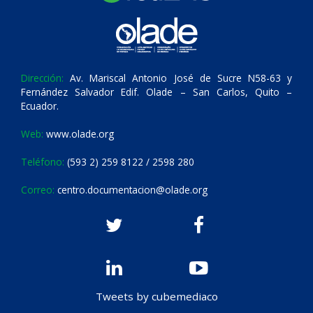
Dirección:
Av. Mariscal Antonio José de Sucre N58-63 y
Fernández Salvador Edif. Olade – San Carlos, Quito –
Ecuador.
Web:
www.olade.org
Teléfono:
(593 2) 259 8122 / 2598 280
Correo:
centro.documentacion@olade.org
Tweets by cubemediaco