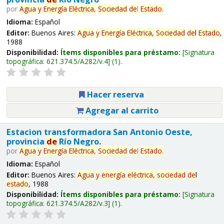
por
Agua
y
Energía
Eléctrica,
Sociedad
de
l
Estado
.
Idioma:
Español
Editor:
Buenos Aires:
Agua
y
Energía
Eléctrica,
Sociedad
de
l
Estado
,
1988
Disponibilidad:
Ítems disponibles para préstamo:
Signatura
topográfica:
621.374.5/A282/v.4
(1).
Hacer reserva
Agregar al carrito
Estacion transformadora San Antonio Oeste,
provincia
de
Río Negro.
por
Agua
y
Energía
Eléctrica,
Sociedad
de
l
Estado
.
Idioma:
Español
Editor:
Buenos Aires:
Agua
y
energía
eléctrica,
sociedad
de
l
estado
, 1988
Disponibilidad:
Ítems disponibles para préstamo:
Signatura
topográfica:
621.374.5/A282/v.3
(1).