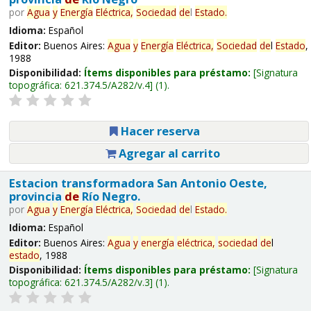
por
Agua
y
Energía
Eléctrica,
Sociedad
de
l
Estado
.
Idioma:
Español
Editor:
Buenos Aires:
Agua
y
Energía
Eléctrica,
Sociedad
de
l
Estado
,
1988
Disponibilidad:
Ítems disponibles para préstamo:
Signatura
topográfica:
621.374.5/A282/v.4
(1).
Hacer reserva
Agregar al carrito
Estacion transformadora San Antonio Oeste,
provincia
de
Río Negro.
por
Agua
y
Energía
Eléctrica,
Sociedad
de
l
Estado
.
Idioma:
Español
Editor:
Buenos Aires:
Agua
y
energía
eléctrica,
sociedad
de
l
estado
, 1988
Disponibilidad:
Ítems disponibles para préstamo:
Signatura
topográfica:
621.374.5/A282/v.3
(1).