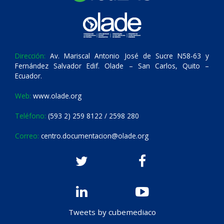
Dirección:
Av. Mariscal Antonio José de Sucre N58-63 y
Fernández Salvador Edif. Olade – San Carlos, Quito –
Ecuador.
Web:
www.olade.org
Teléfono:
(593 2) 259 8122 / 2598 280
Correo:
centro.documentacion@olade.org
Tweets by cubemediaco