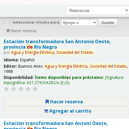
|
|
Seleccionar títulos para:
Hacer reserva
Estación transformadora San Antonio Oeste,
provincia
de
Río Negro
por
Agua
y
Energía
Eléctrica,
Sociedad
de
l
Estado
.
Idioma:
Español
Editor:
Buenos Aires:
Agua
y
Energía
Eléctrica,
Sociedad
de
l
Estado
,
1988
Disponibilidad:
Ítems disponibles para préstamo:
Signatura
topográfica:
621.374.5/A282/v.2
(3).
Hacer reserva
Agregar al carrito
Estación transformadora San Antoni Oeste,
provincia
de
Río Negro