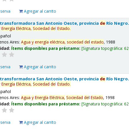
eserva
Agregar al carrito
 transformadora San Antonio Oeste, provincia
de
Río Negro
y
Energía
Eléctrica,
Sociedad
de
l
Estado
.
spañol
enos Aires:
Agua
y
energía
eléctrica,
sociedad
de
l
estado
, 1988
lidad:
Ítems disponibles para préstamo:
Signatura topográfica:
62
eserva
Agregar al carrito
 transformadora San Antonio Oeste, provincia
de
Río Negro
y
Energía
Eléctrica,
Sociedad
de
l
Estado
.
spañol
enos Aires:
Agua
y
Energía
Eléctrica,
Sociedad
de
l
Estado
, 1998
lidad:
Ítems disponibles para préstamo:
Signatura topográfica:
62
eserva
Agregar al carrito