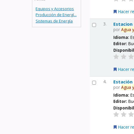
Equipos y Accesorios
Hacer r
Producción de Energí...
Sistemas de Energía
3.
Estacion
por
Agua
Idioma:
E
Editor:
Bu
Disponibi
Hacer r
4.
Estación
por
Agua
Idioma:
E
Editor:
Bu
Disponibi
Hacer r