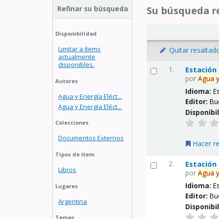
Refinar su búsqueda
Su búsqueda re
Disponibilidad
Limitar a ítems
Quitar resaltad
actualmente
disponibles.
1.
Estación
por
Agua
Autores
Idioma:
E
Agua y Energía Eléct...
Editor:
Bu
Agua y Energía Eléct...
Disponibi
Colecciones
Documentos Externos
Hacer r
Tipos de ítem
2.
Estación
Libros
por
Agua
Idioma:
E
Lugares
Editor:
Bu
Argentina
Disponibi
Temas