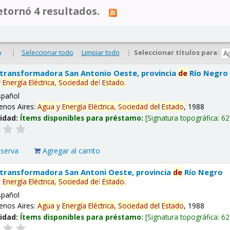
tornó 4 resultados.
|
Seleccionar todo
Limpiar todo
|
Seleccionar títulos para:
o
 transformadora San Antonio Oeste, provincia
de
Río Negro
y
Energía
Eléctrica,
Sociedad
de
l
Estado
.
spañol
enos Aires:
Agua
y
Energía
Eléctrica,
Sociedad
de
l
Estado
, 1988
lidad:
Ítems disponibles para préstamo:
Signatura topográfica:
62
eserva
Agregar al carrito
 transformadora San Antoni Oeste, provincia
de
Río Negro
y
Energía
Eléctrica,
Sociedad
de
l
Estado
.
spañol
enos Aires:
Agua
y
Energía
Eléctrica,
Sociedad
de
l
Estado
, 1988
lidad:
Ítems disponibles para préstamo:
Signatura topográfica:
62