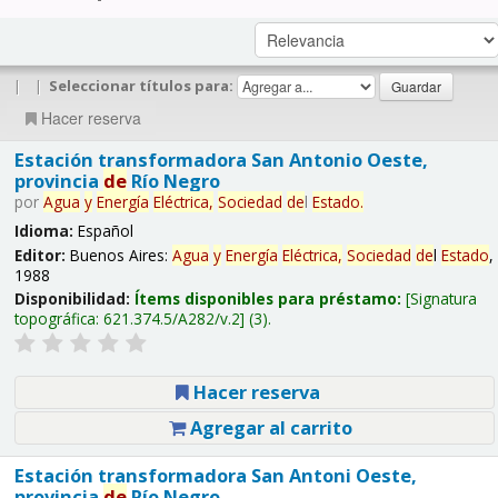
|
|
Seleccionar títulos para:
Hacer reserva
Estación transformadora San Antonio Oeste,
provincia
de
Río Negro
por
Agua
y
Energía
Eléctrica,
Sociedad
de
l
Estado
.
Idioma:
Español
Editor:
Buenos Aires:
Agua
y
Energía
Eléctrica,
Sociedad
de
l
Estado
,
1988
Disponibilidad:
Ítems disponibles para préstamo:
Signatura
topográfica:
621.374.5/A282/v.2
(3).
Hacer reserva
Agregar al carrito
Estación transformadora San Antoni Oeste,
provincia
de
Río Negro