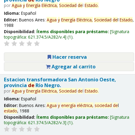
por
Agua
y
Energía
Eléctrica,
Sociedad
de
l
Estado
.
Idioma:
Español
Editor:
Buenos Aires:
Agua
y
Energía
Eléctrica,
Sociedad
de
l
Estado
,
1988
Disponibilidad:
Ítems disponibles para préstamo:
Signatura
topográfica:
621.374.5/A282/v.4
(1).
Hacer reserva
Agregar al carrito
Estacion transformadora San Antonio Oeste,
provincia
de
Río Negro.
por
Agua
y
Energía
Eléctrica,
Sociedad
de
l
Estado
.
Idioma:
Español
Editor:
Buenos Aires:
Agua
y
energía
eléctrica,
sociedad
de
l
estado
, 1988
Disponibilidad:
Ítems disponibles para préstamo:
Signatura
topográfica:
621.374.5/A282/v.3
(1).