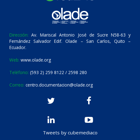
Dirección:
Av. Mariscal Antonio José de Sucre N58-63 y
Fernández Salvador Edif. Olade – San Carlos, Quito –
Ecuador.
Web:
www.olade.org
Teléfono:
(593 2) 259 8122 / 2598 280
Correo:
centro.documentacion@olade.org
Tweets by cubemediaco