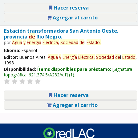
Hacer reserva
Agregar al carrito
Estación transformadora San Antonio Oeste,
provincia
de
Río Negro.
por
Agua
y
Energía
Eléctrica,
Sociedad
de
l
Estado
.
Idioma:
Español
Editor:
Buenos Aires:
Agua
y
Energía
Eléctrica,
Sociedad
de
l
Estado
,
1998
Disponibilidad:
Ítems disponibles para préstamo:
Signatura
topográfica:
621.374.5/A282/v.1
(1).
Hacer reserva
Agregar al carrito