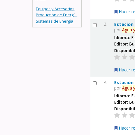
Equipos y Accesorios
Hacer r
Producción de Energí...
Sistemas de Energía
3.
Estacion
por
Agua
Idioma:
E
Editor:
Bu
Disponibi
Hacer r
4.
Estación
por
Agua
Idioma:
E
Editor:
Bu
Disponibi
Hacer r