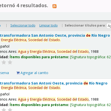
tornó 4 resultados.
|
Seleccionar todo
Limpiar todo
|
Seleccionar títulos para:
o
 transformadora San Antonio Oeste, provincia
de
Río Negro
y
Energía
Eléctrica,
Sociedad
de
l
Estado
.
spañol
enos Aires:
Agua
y
Energía
Eléctrica,
Sociedad
de
l
Estado
, 1988
lidad:
Ítems disponibles para préstamo:
Signatura topográfica:
62
eserva
Agregar al carrito
 transformadora San Antoni Oeste, provincia
de
Río Negro
y
Energía
Eléctrica,
Sociedad
de
l
Estado
.
spañol
enos Aires:
Agua
y
Energía
Eléctrica,
Sociedad
de
l
Estado
, 1988
lidad:
Ítems disponibles para préstamo:
Signatura topográfica:
62