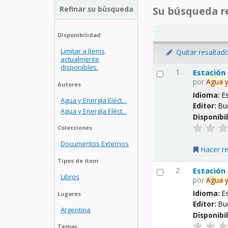
Refinar su búsqueda
Su búsqueda re
Disponibilidad
Limitar a ítems
Quitar resaltad
actualmente
disponibles.
1.
Estación
por
Agua
Autores
Idioma:
E
Agua y Energía Eléct...
Editor:
Bu
Agua y Energía Eléct...
Disponibi
Colecciones
Documentos Externos
Hacer r
Tipos de ítem
2.
Estación
Libros
por
Agua
Idioma:
E
Lugares
Editor:
Bu
Argentina
Disponibi
Temas