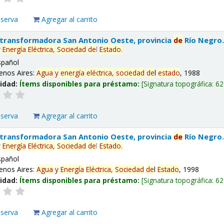
eserva
Agregar al carrito
 transformadora San Antonio Oeste, provincia
de
Río Negro
y
Energía
Eléctrica,
Sociedad
de
l
Estado
.
spañol
enos Aires:
Agua
y
energía
eléctrica,
sociedad
de
l
estado
, 1988
lidad:
Ítems disponibles para préstamo:
Signatura topográfica:
62
eserva
Agregar al carrito
 transformadora San Antonio Oeste, provincia
de
Río Negro
y
Energía
Eléctrica,
Sociedad
de
l
Estado
.
spañol
enos Aires:
Agua
y
Energía
Eléctrica,
Sociedad
de
l
Estado
, 1998
lidad:
Ítems disponibles para préstamo:
Signatura topográfica:
62
eserva
Agregar al carrito