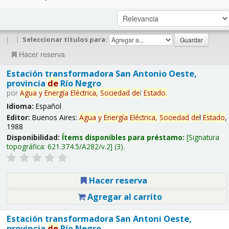
|
|
Seleccionar títulos para:
Hacer reserva
Estación transformadora San Antonio Oeste,
provincia
de
Río Negro
por
Agua
y
Energía
Eléctrica,
Sociedad
de
l
Estado
.
Idioma:
Español
Editor:
Buenos Aires:
Agua
y
Energía
Eléctrica,
Sociedad
de
l
Estado
,
1988
Disponibilidad:
Ítems disponibles para préstamo:
Signatura
topográfica:
621.374.5/A282/v.2
(3).
Hacer reserva
Agregar al carrito
Estación transformadora San Antoni Oeste,
provincia
de
Río Negro