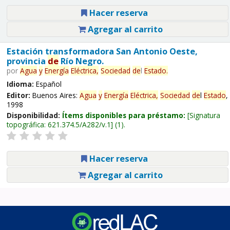
Hacer reserva
Agregar al carrito
Estación transformadora San Antonio Oeste,
provincia
de
Río Negro.
por
Agua
y
Energía
Eléctrica,
Sociedad
de
l
Estado
.
Idioma:
Español
Editor:
Buenos Aires:
Agua
y
Energía
Eléctrica,
Sociedad
de
l
Estado
,
1998
Disponibilidad:
Ítems disponibles para préstamo:
Signatura
topográfica:
621.374.5/A282/v.1
(1).
Hacer reserva
Agregar al carrito