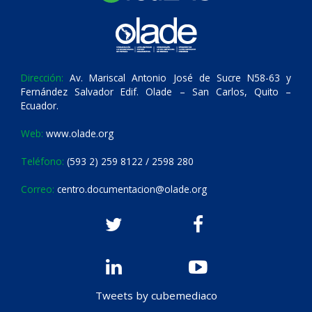
Dirección:
Av. Mariscal Antonio José de Sucre N58-63 y
Fernández Salvador Edif. Olade – San Carlos, Quito –
Ecuador.
Web:
www.olade.org
Teléfono:
(593 2) 259 8122 / 2598 280
Correo:
centro.documentacion@olade.org
Tweets by cubemediaco