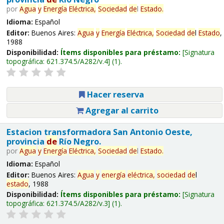
por
Agua
y
Energía
Eléctrica,
Sociedad
de
l
Estado
.
Idioma:
Español
Editor:
Buenos Aires:
Agua
y
Energía
Eléctrica,
Sociedad
de
l
Estado
,
1988
Disponibilidad:
Ítems disponibles para préstamo:
Signatura
topográfica:
621.374.5/A282/v.4
(1).
Hacer reserva
Agregar al carrito
Estacion transformadora San Antonio Oeste,
provincia
de
Río Negro.
por
Agua
y
Energía
Eléctrica,
Sociedad
de
l
Estado
.
Idioma:
Español
Editor:
Buenos Aires:
Agua
y
energía
eléctrica,
sociedad
de
l
estado
, 1988
Disponibilidad:
Ítems disponibles para préstamo:
Signatura
topográfica:
621.374.5/A282/v.3
(1).