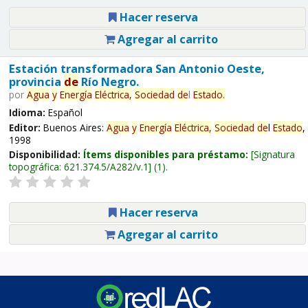
Hacer reserva
Agregar al carrito
Estación transformadora San Antonio Oeste,
provincia
de
Río Negro.
por
Agua
y
Energía
Eléctrica,
Sociedad
de
l
Estado
.
Idioma:
Español
Editor:
Buenos Aires:
Agua
y
Energía
Eléctrica,
Sociedad
de
l
Estado
,
1998
Disponibilidad:
Ítems disponibles para préstamo:
Signatura
topográfica:
621.374.5/A282/v.1
(1).
Hacer reserva
Agregar al carrito