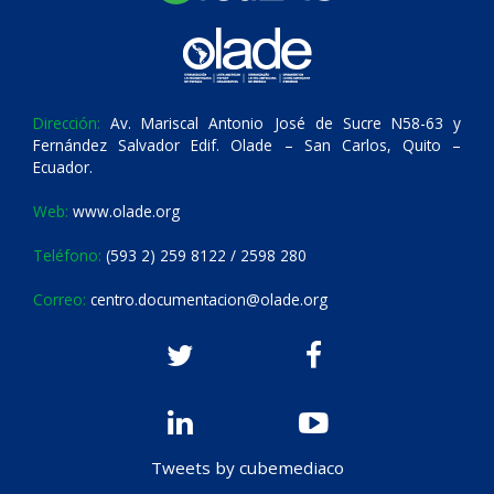
Dirección:
Av. Mariscal Antonio José de Sucre N58-63 y
Fernández Salvador Edif. Olade – San Carlos, Quito –
Ecuador.
Web:
www.olade.org
Teléfono:
(593 2) 259 8122 / 2598 280
Correo:
centro.documentacion@olade.org
Tweets by cubemediaco