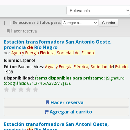
|
|
Seleccionar títulos para:
Hacer reserva
Estación transformadora San Antonio Oeste,
provincia
de
Río Negro
por
Agua
y
Energía
Eléctrica,
Sociedad
de
l
Estado
.
Idioma:
Español
Editor:
Buenos Aires:
Agua
y
Energía
Eléctrica,
Sociedad
de
l
Estado
,
1988
Disponibilidad:
Ítems disponibles para préstamo:
Signatura
topográfica:
621.374.5/A282/v.2
(3).
Hacer reserva
Agregar al carrito
Estación transformadora San Antoni Oeste,
provincia
de
Río Negro