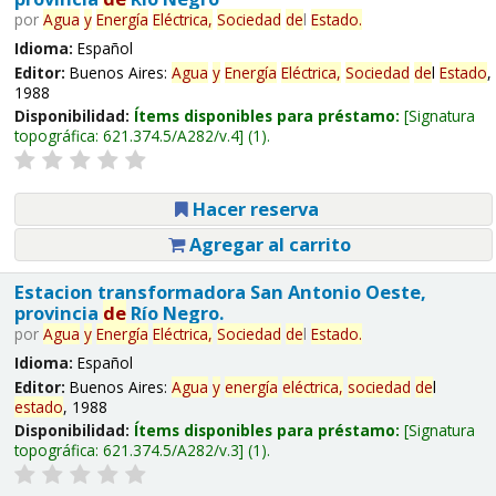
por
Agua
y
Energía
Eléctrica,
Sociedad
de
l
Estado
.
Idioma:
Español
Editor:
Buenos Aires:
Agua
y
Energía
Eléctrica,
Sociedad
de
l
Estado
,
1988
Disponibilidad:
Ítems disponibles para préstamo:
Signatura
topográfica:
621.374.5/A282/v.4
(1).
Hacer reserva
Agregar al carrito
Estacion transformadora San Antonio Oeste,
provincia
de
Río Negro.
por
Agua
y
Energía
Eléctrica,
Sociedad
de
l
Estado
.
Idioma:
Español
Editor:
Buenos Aires:
Agua
y
energía
eléctrica,
sociedad
de
l
estado
, 1988
Disponibilidad:
Ítems disponibles para préstamo:
Signatura
topográfica:
621.374.5/A282/v.3
(1).