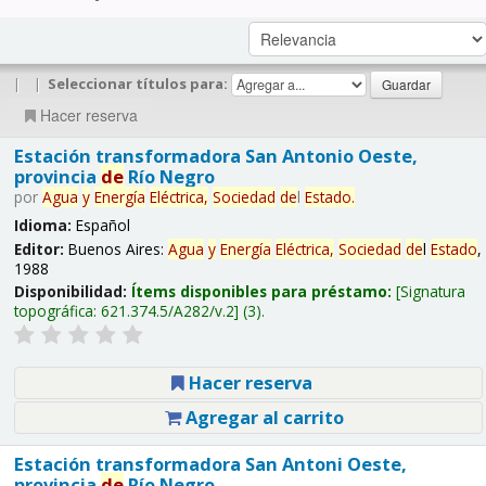
|
|
Seleccionar títulos para:
Hacer reserva
Estación transformadora San Antonio Oeste,
provincia
de
Río Negro
por
Agua
y
Energía
Eléctrica,
Sociedad
de
l
Estado
.
Idioma:
Español
Editor:
Buenos Aires:
Agua
y
Energía
Eléctrica,
Sociedad
de
l
Estado
,
1988
Disponibilidad:
Ítems disponibles para préstamo:
Signatura
topográfica:
621.374.5/A282/v.2
(3).
Hacer reserva
Agregar al carrito
Estación transformadora San Antoni Oeste,
provincia
de
Río Negro