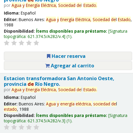
por
Agua
y
Energía
Eléctrica,
Sociedad
de
l
Estado
.
Idioma:
Español
Editor:
Buenos Aires:
Agua
y
Energía
Eléctrica,
Sociedad
de
l
Estado
,
1988
Disponibilidad:
Ítems disponibles para préstamo:
Signatura
topográfica:
621.374.5/A282/v.4
(1).
Hacer reserva
Agregar al carrito
Estacion transformadora San Antonio Oeste,
provincia
de
Río Negro.
por
Agua
y
Energía
Eléctrica,
Sociedad
de
l
Estado
.
Idioma:
Español
Editor:
Buenos Aires:
Agua
y
energía
eléctrica,
sociedad
de
l
estado
, 1988
Disponibilidad:
Ítems disponibles para préstamo:
Signatura
topográfica:
621.374.5/A282/v.3
(1).