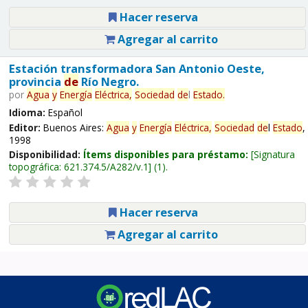
Hacer reserva
Agregar al carrito
Estación transformadora San Antonio Oeste,
provincia
de
Río Negro.
por
Agua
y
Energía
Eléctrica,
Sociedad
de
l
Estado
.
Idioma:
Español
Editor:
Buenos Aires:
Agua
y
Energía
Eléctrica,
Sociedad
de
l
Estado
,
1998
Disponibilidad:
Ítems disponibles para préstamo:
Signatura
topográfica:
621.374.5/A282/v.1
(1).
Hacer reserva
Agregar al carrito