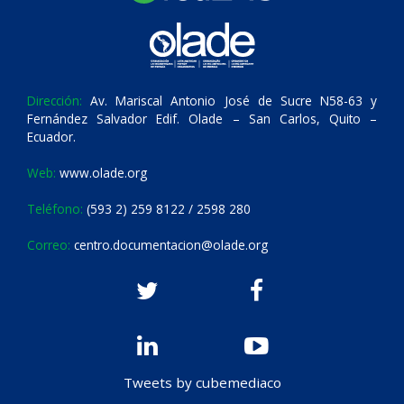
Dirección:
Av. Mariscal Antonio José de Sucre N58-63 y
Fernández Salvador Edif. Olade – San Carlos, Quito –
Ecuador.
Web:
www.olade.org
Teléfono:
(593 2) 259 8122 / 2598 280
Correo:
centro.documentacion@olade.org
Tweets by cubemediaco