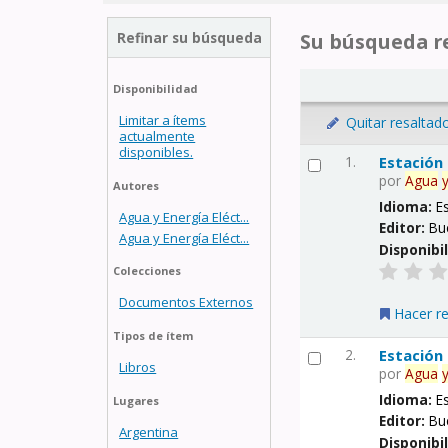
Refinar su búsqueda
Su búsqueda re
Disponibilidad
Limitar a ítems
Quitar resaltad
actualmente
disponibles.
1.
Estación
por
Agua
Autores
Idioma:
E
Agua y Energía Eléct...
Editor:
Bu
Agua y Energía Eléct...
Disponibi
Colecciones
Documentos Externos
Hacer r
Tipos de ítem
2.
Estación
Libros
por
Agua
Idioma:
E
Lugares
Editor:
Bu
Argentina
Disponibi