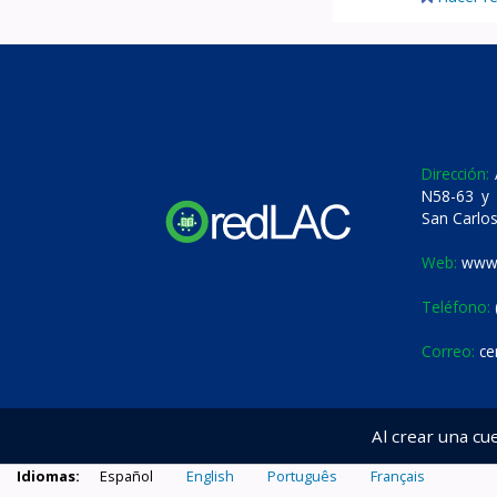
Dirección:
A
N58-63 y 
San Carlos
Web:
www.
Teléfono:
Correo:
ce
Al crear una cu
Idiomas:
Español
English
Português
Français