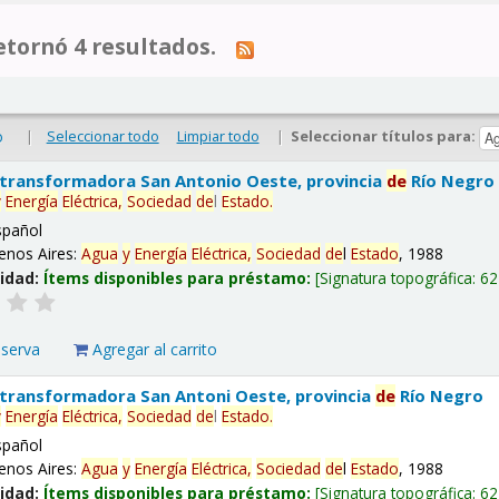
tornó 4 resultados.
|
Seleccionar todo
Limpiar todo
|
Seleccionar títulos para:
o
 transformadora San Antonio Oeste, provincia
de
Río Negro
y
Energía
Eléctrica,
Sociedad
de
l
Estado
.
spañol
enos Aires:
Agua
y
Energía
Eléctrica,
Sociedad
de
l
Estado
, 1988
lidad:
Ítems disponibles para préstamo:
Signatura topográfica:
62
eserva
Agregar al carrito
 transformadora San Antoni Oeste, provincia
de
Río Negro
y
Energía
Eléctrica,
Sociedad
de
l
Estado
.
spañol
enos Aires:
Agua
y
Energía
Eléctrica,
Sociedad
de
l
Estado
, 1988
lidad:
Ítems disponibles para préstamo:
Signatura topográfica:
62