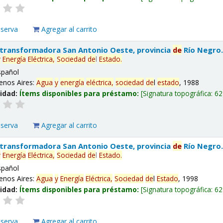
eserva
Agregar al carrito
 transformadora San Antonio Oeste, provincia
de
Río Negro
y
Energía
Eléctrica,
Sociedad
de
l
Estado
.
spañol
enos Aires:
Agua
y
energía
eléctrica,
sociedad
de
l
estado
, 1988
lidad:
Ítems disponibles para préstamo:
Signatura topográfica:
62
eserva
Agregar al carrito
 transformadora San Antonio Oeste, provincia
de
Río Negro
y
Energía
Eléctrica,
Sociedad
de
l
Estado
.
spañol
enos Aires:
Agua
y
Energía
Eléctrica,
Sociedad
de
l
Estado
, 1998
lidad:
Ítems disponibles para préstamo:
Signatura topográfica:
62
eserva
Agregar al carrito