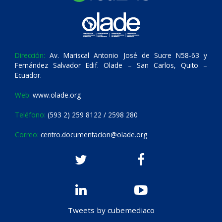
Dirección:
Av. Mariscal Antonio José de Sucre N58-63 y
Fernández Salvador Edif. Olade – San Carlos, Quito –
Ecuador.
Web:
www.olade.org
Teléfono:
(593 2) 259 8122 / 2598 280
Correo:
centro.documentacion@olade.org
Tweets by cubemediaco