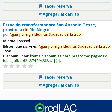
Hacer reserva
Agregar al carrito
Estación transformadora San Antonio Oeste,
provincia
de
Río Negro.
por
Agua
y
Energía
Eléctrica,
Sociedad
de
l
Estado
.
Idioma:
Español
Editor:
Buenos Aires:
Agua
y
Energía
Eléctrica,
Sociedad
de
l
Estado
,
1998
Disponibilidad:
Ítems disponibles para préstamo:
Signatura
topográfica:
621.374.5/A282/v.1
(1).
Hacer reserva
Agregar al carrito