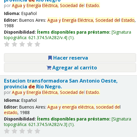
por
Agua
y
Energía
Eléctrica,
Sociedad
de
l
Estado
.
Idioma:
Español
Editor:
Buenos Aires:
Agua
y
Energía
Eléctrica,
Sociedad
de
l
Estado
,
1988
Disponibilidad:
Ítems disponibles para préstamo:
Signatura
topográfica:
621.374.5/A282/v.4
(1).
Hacer reserva
Agregar al carrito
Estacion transformadora San Antonio Oeste,
provincia
de
Río Negro.
por
Agua
y
Energía
Eléctrica,
Sociedad
de
l
Estado
.
Idioma:
Español
Editor:
Buenos Aires:
Agua
y
energía
eléctrica,
sociedad
de
l
estado
, 1988
Disponibilidad:
Ítems disponibles para préstamo:
Signatura
topográfica:
621.374.5/A282/v.3
(1).