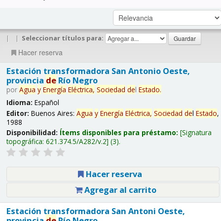
|
|
Seleccionar títulos para:
Hacer reserva
Estación transformadora San Antonio Oeste,
provincia
de
Río Negro
por
Agua
y
Energía
Eléctrica,
Sociedad
de
l
Estado
.
Idioma:
Español
Editor:
Buenos Aires:
Agua
y
Energía
Eléctrica,
Sociedad
de
l
Estado
,
1988
Disponibilidad:
Ítems disponibles para préstamo:
Signatura
topográfica:
621.374.5/A282/v.2
(3).
Hacer reserva
Agregar al carrito
Estación transformadora San Antoni Oeste,
provincia
de
Río Negro