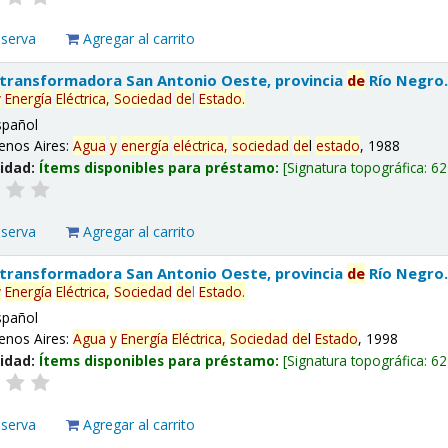
eserva
Agregar al carrito
 transformadora San Antonio Oeste, provincia
de
Río Negro
y
Energía
Eléctrica,
Sociedad
de
l
Estado
.
spañol
enos Aires:
Agua
y
energía
eléctrica,
sociedad
de
l
estado
, 1988
lidad:
Ítems disponibles para préstamo:
Signatura topográfica:
62
eserva
Agregar al carrito
 transformadora San Antonio Oeste, provincia
de
Río Negro
y
Energía
Eléctrica,
Sociedad
de
l
Estado
.
spañol
enos Aires:
Agua
y
Energía
Eléctrica,
Sociedad
de
l
Estado
, 1998
lidad:
Ítems disponibles para préstamo:
Signatura topográfica:
62
eserva
Agregar al carrito