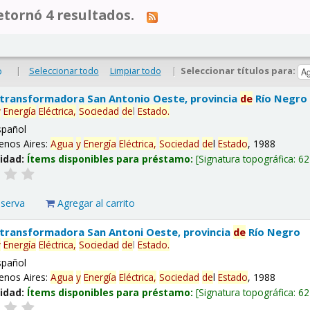
tornó 4 resultados.
|
Seleccionar todo
Limpiar todo
|
Seleccionar títulos para:
o
 transformadora San Antonio Oeste, provincia
de
Río Negro
y
Energía
Eléctrica,
Sociedad
de
l
Estado
.
spañol
enos Aires:
Agua
y
Energía
Eléctrica,
Sociedad
de
l
Estado
, 1988
lidad:
Ítems disponibles para préstamo:
Signatura topográfica:
62
eserva
Agregar al carrito
 transformadora San Antoni Oeste, provincia
de
Río Negro
y
Energía
Eléctrica,
Sociedad
de
l
Estado
.
spañol
enos Aires:
Agua
y
Energía
Eléctrica,
Sociedad
de
l
Estado
, 1988
lidad:
Ítems disponibles para préstamo:
Signatura topográfica:
62