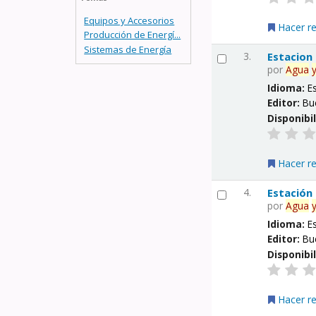
Equipos y Accesorios
Hacer r
Producción de Energí...
Sistemas de Energía
3.
Estacion
por
Agua
Idioma:
E
Editor:
Bu
Disponibi
Hacer r
4.
Estación
por
Agua
Idioma:
E
Editor:
Bu
Disponibi
Hacer r