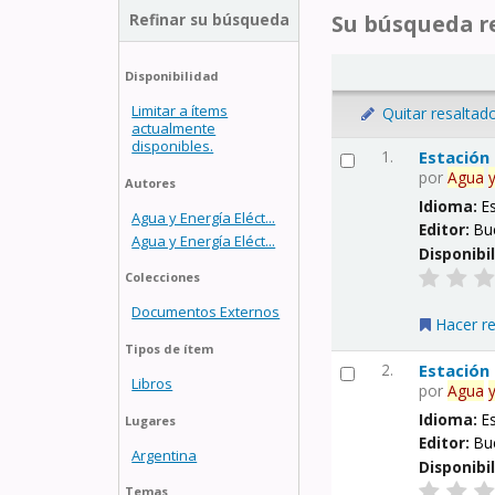
Refinar su búsqueda
Su búsqueda re
Disponibilidad
Limitar a ítems
Quitar resaltad
actualmente
disponibles.
1.
Estación
por
Agua
Autores
Idioma:
E
Agua y Energía Eléct...
Editor:
Bu
Agua y Energía Eléct...
Disponibi
Colecciones
Documentos Externos
Hacer r
Tipos de ítem
2.
Estación
Libros
por
Agua
Idioma:
E
Lugares
Editor:
Bu
Argentina
Disponibi
Temas