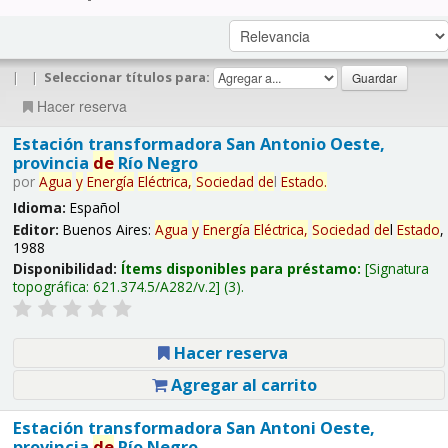
|
|
Seleccionar títulos para:
Hacer reserva
Estación transformadora San Antonio Oeste,
provincia
de
Río Negro
por
Agua
y
Energía
Eléctrica,
Sociedad
de
l
Estado
.
Idioma:
Español
Editor:
Buenos Aires:
Agua
y
Energía
Eléctrica,
Sociedad
de
l
Estado
,
1988
Disponibilidad:
Ítems disponibles para préstamo:
Signatura
topográfica:
621.374.5/A282/v.2
(3).
Hacer reserva
Agregar al carrito
Estación transformadora San Antoni Oeste,
provincia
de
Río Negro