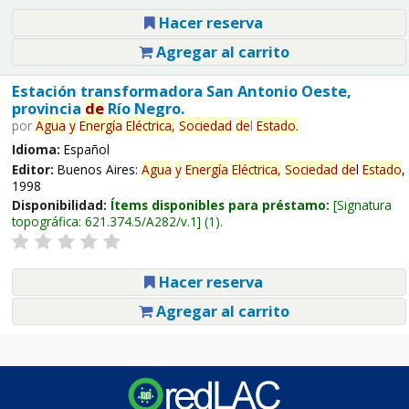
Hacer reserva
Agregar al carrito
Estación transformadora San Antonio Oeste,
provincia
de
Río Negro.
por
Agua
y
Energía
Eléctrica,
Sociedad
de
l
Estado
.
Idioma:
Español
Editor:
Buenos Aires:
Agua
y
Energía
Eléctrica,
Sociedad
de
l
Estado
,
1998
Disponibilidad:
Ítems disponibles para préstamo:
Signatura
topográfica:
621.374.5/A282/v.1
(1).
Hacer reserva
Agregar al carrito