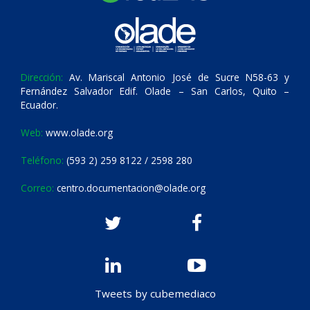
Dirección:
Av. Mariscal Antonio José de Sucre N58-63 y
Fernández Salvador Edif. Olade – San Carlos, Quito –
Ecuador.
Web:
www.olade.org
Teléfono:
(593 2) 259 8122 / 2598 280
Correo:
centro.documentacion@olade.org
Tweets by cubemediaco