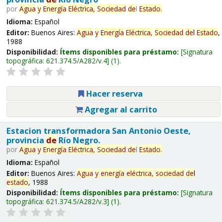
por
Agua
y
Energía
Eléctrica,
Sociedad
de
l
Estado
.
Idioma:
Español
Editor:
Buenos Aires:
Agua
y
Energía
Eléctrica,
Sociedad
de
l
Estado
,
1988
Disponibilidad:
Ítems disponibles para préstamo:
Signatura
topográfica:
621.374.5/A282/v.4
(1).
Hacer reserva
Agregar al carrito
Estacion transformadora San Antonio Oeste,
provincia
de
Río Negro.
por
Agua
y
Energía
Eléctrica,
Sociedad
de
l
Estado
.
Idioma:
Español
Editor:
Buenos Aires:
Agua
y
energía
eléctrica,
sociedad
de
l
estado
, 1988
Disponibilidad:
Ítems disponibles para préstamo:
Signatura
topográfica:
621.374.5/A282/v.3
(1).