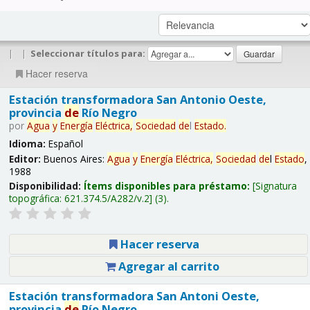
|
|
Seleccionar títulos para:
Hacer reserva
Estación transformadora San Antonio Oeste,
provincia
de
Río Negro
por
Agua
y
Energía
Eléctrica,
Sociedad
de
l
Estado
.
Idioma:
Español
Editor:
Buenos Aires:
Agua
y
Energía
Eléctrica,
Sociedad
de
l
Estado
,
1988
Disponibilidad:
Ítems disponibles para préstamo:
Signatura
topográfica:
621.374.5/A282/v.2
(3).
Hacer reserva
Agregar al carrito
Estación transformadora San Antoni Oeste,
provincia
de
Río Negro