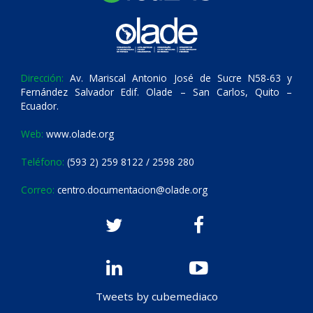
Dirección:
Av. Mariscal Antonio José de Sucre N58-63 y
Fernández Salvador Edif. Olade – San Carlos, Quito –
Ecuador.
Web:
www.olade.org
Teléfono:
(593 2) 259 8122 / 2598 280
Correo:
centro.documentacion@olade.org
Tweets by cubemediaco