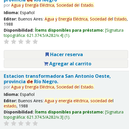
por
Agua
y
Energía
Eléctrica,
Sociedad
de
l
Estado
.
Idioma:
Español
Editor:
Buenos Aires:
Agua
y
Energía
Eléctrica,
Sociedad
de
l
Estado
,
1988
Disponibilidad:
Ítems disponibles para préstamo:
Signatura
topográfica:
621.374.5/A282/v.4
(1).
Hacer reserva
Agregar al carrito
Estacion transformadora San Antonio Oeste,
provincia
de
Río Negro.
por
Agua
y
Energía
Eléctrica,
Sociedad
de
l
Estado
.
Idioma:
Español
Editor:
Buenos Aires:
Agua
y
energía
eléctrica,
sociedad
de
l
estado
, 1988
Disponibilidad:
Ítems disponibles para préstamo:
Signatura
topográfica:
621.374.5/A282/v.3
(1).