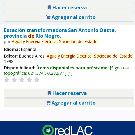
Hacer reserva
Agregar al carrito
Estación transformadora San Antonio Oeste,
provincia
de
Río Negro.
por
Agua
y
Energía
Eléctrica,
Sociedad
de
l
Estado
.
Idioma:
Español
Editor:
Buenos Aires:
Agua
y
Energía
Eléctrica,
Sociedad
de
l
Estado
,
1998
Disponibilidad:
Ítems disponibles para préstamo:
Signatura
topográfica:
621.374.5/A282/v.1
(1).
Hacer reserva
Agregar al carrito