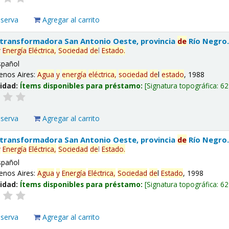
eserva
Agregar al carrito
 transformadora San Antonio Oeste, provincia
de
Río Negro
y
Energía
Eléctrica,
Sociedad
de
l
Estado
.
spañol
enos Aires:
Agua
y
energía
eléctrica,
sociedad
de
l
estado
, 1988
lidad:
Ítems disponibles para préstamo:
Signatura topográfica:
62
eserva
Agregar al carrito
 transformadora San Antonio Oeste, provincia
de
Río Negro
y
Energía
Eléctrica,
Sociedad
de
l
Estado
.
spañol
enos Aires:
Agua
y
Energía
Eléctrica,
Sociedad
de
l
Estado
, 1998
lidad:
Ítems disponibles para préstamo:
Signatura topográfica:
62
eserva
Agregar al carrito