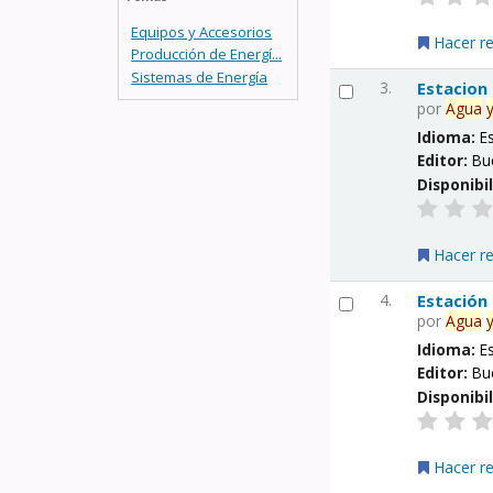
Equipos y Accesorios
Hacer r
Producción de Energí...
Sistemas de Energía
3.
Estacion
por
Agua
Idioma:
E
Editor:
Bu
Disponibi
Hacer r
4.
Estación
por
Agua
Idioma:
E
Editor:
Bu
Disponibi
Hacer r