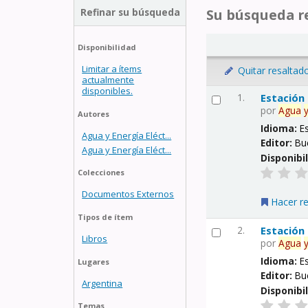
Refinar su búsqueda
Su búsqueda re
Disponibilidad
Limitar a ítems
Quitar resaltad
actualmente
disponibles.
1.
Estación
por
Agua
Autores
Idioma:
E
Agua y Energía Eléct...
Editor:
Bu
Agua y Energía Eléct...
Disponibi
Colecciones
Documentos Externos
Hacer r
Tipos de ítem
2.
Estación
Libros
por
Agua
Idioma:
E
Lugares
Editor:
Bu
Argentina
Disponibi
Temas