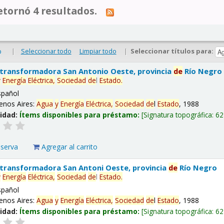
tornó 4 resultados.
|
Seleccionar todo
Limpiar todo
|
Seleccionar títulos para:
o
 transformadora San Antonio Oeste, provincia
de
Río Negro
y
Energía
Eléctrica,
Sociedad
de
l
Estado
.
spañol
enos Aires:
Agua
y
Energía
Eléctrica,
Sociedad
de
l
Estado
, 1988
lidad:
Ítems disponibles para préstamo:
Signatura topográfica:
62
eserva
Agregar al carrito
 transformadora San Antoni Oeste, provincia
de
Río Negro
y
Energía
Eléctrica,
Sociedad
de
l
Estado
.
spañol
enos Aires:
Agua
y
Energía
Eléctrica,
Sociedad
de
l
Estado
, 1988
lidad:
Ítems disponibles para préstamo:
Signatura topográfica:
62