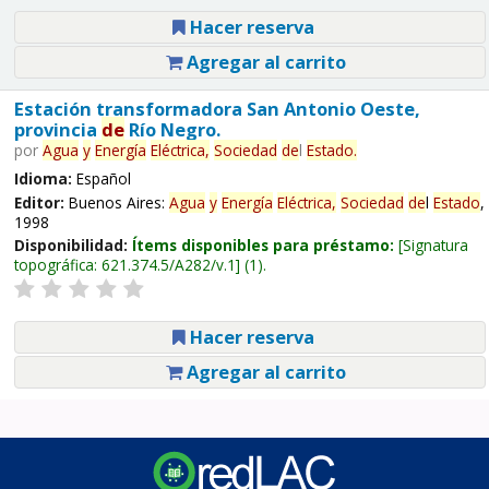
Hacer reserva
Agregar al carrito
Estación transformadora San Antonio Oeste,
provincia
de
Río Negro.
por
Agua
y
Energía
Eléctrica,
Sociedad
de
l
Estado
.
Idioma:
Español
Editor:
Buenos Aires:
Agua
y
Energía
Eléctrica,
Sociedad
de
l
Estado
,
1998
Disponibilidad:
Ítems disponibles para préstamo:
Signatura
topográfica:
621.374.5/A282/v.1
(1).
Hacer reserva
Agregar al carrito