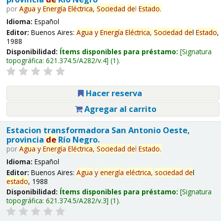
por
Agua
y
Energía
Eléctrica,
Sociedad
de
l
Estado
.
Idioma:
Español
Editor:
Buenos Aires:
Agua
y
Energía
Eléctrica,
Sociedad
de
l
Estado
,
1988
Disponibilidad:
Ítems disponibles para préstamo:
Signatura
topográfica:
621.374.5/A282/v.4
(1).
Hacer reserva
Agregar al carrito
Estacion transformadora San Antonio Oeste,
provincia
de
Río Negro.
por
Agua
y
Energía
Eléctrica,
Sociedad
de
l
Estado
.
Idioma:
Español
Editor:
Buenos Aires:
Agua
y
energía
eléctrica,
sociedad
de
l
estado
, 1988
Disponibilidad:
Ítems disponibles para préstamo:
Signatura
topográfica:
621.374.5/A282/v.3
(1).