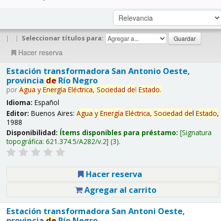
|
|
Seleccionar títulos para:
Hacer reserva
Estación transformadora San Antonio Oeste,
provincia
de
Río Negro
por
Agua
y
Energía
Eléctrica,
Sociedad
de
l
Estado
.
Idioma:
Español
Editor:
Buenos Aires:
Agua
y
Energía
Eléctrica,
Sociedad
de
l
Estado
,
1988
Disponibilidad:
Ítems disponibles para préstamo:
Signatura
topográfica:
621.374.5/A282/v.2
(3).
Hacer reserva
Agregar al carrito
Estación transformadora San Antoni Oeste,
provincia
de
Río Negro