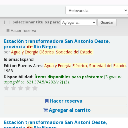
|
|
Seleccionar títulos para:
Hacer reserva
Estación transformadora San Antonio Oeste,
provincia
de
Río Negro
por
Agua
y
Energía
Eléctrica,
Sociedad
de
l
Estado
.
Idioma:
Español
Editor:
Buenos Aires:
Agua
y
Energía
Eléctrica,
Sociedad
de
l
Estado
,
1988
Disponibilidad:
Ítems disponibles para préstamo:
Signatura
topográfica:
621.374.5/A282/v.2
(3).
Hacer reserva
Agregar al carrito
Estación transformadora San Antoni Oeste,
provincia
de
Río Negro