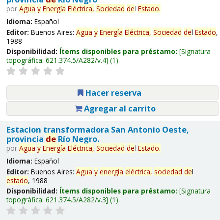
por
Agua
y
Energía
Eléctrica,
Sociedad
de
l
Estado
.
Idioma:
Español
Editor:
Buenos Aires:
Agua
y
Energía
Eléctrica,
Sociedad
de
l
Estado
,
1988
Disponibilidad:
Ítems disponibles para préstamo:
Signatura
topográfica:
621.374.5/A282/v.4
(1).
Hacer reserva
Agregar al carrito
Estacion transformadora San Antonio Oeste,
provincia
de
Río Negro.
por
Agua
y
Energía
Eléctrica,
Sociedad
de
l
Estado
.
Idioma:
Español
Editor:
Buenos Aires:
Agua
y
energía
eléctrica,
sociedad
de
l
estado
, 1988
Disponibilidad:
Ítems disponibles para préstamo:
Signatura
topográfica:
621.374.5/A282/v.3
(1).