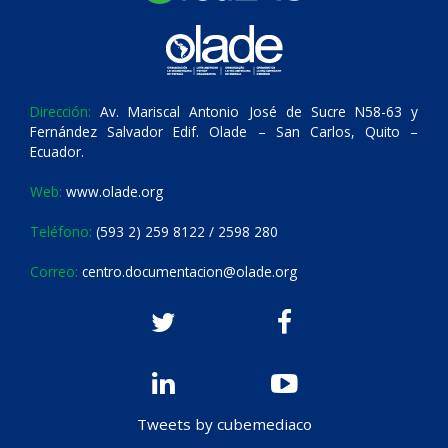
Dirección:
Av. Mariscal Antonio José de Sucre N58-63 y
Fernández Salvador Edif. Olade – San Carlos, Quito –
Ecuador.
Web:
www.olade.org
Teléfono:
(593 2) 259 8122 / 2598 280
Correo:
centro.documentacion@olade.org
Tweets by cubemediaco