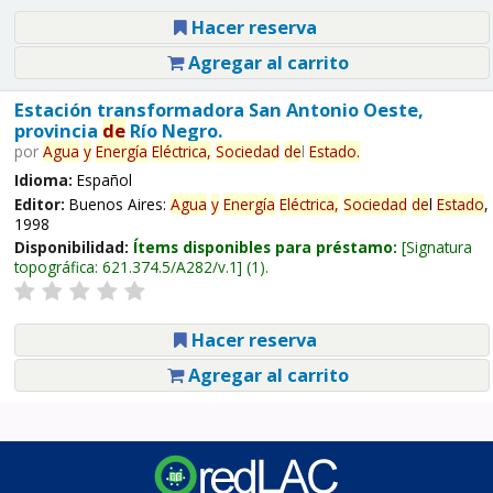
Hacer reserva
Agregar al carrito
Estación transformadora San Antonio Oeste,
provincia
de
Río Negro.
por
Agua
y
Energía
Eléctrica,
Sociedad
de
l
Estado
.
Idioma:
Español
Editor:
Buenos Aires:
Agua
y
Energía
Eléctrica,
Sociedad
de
l
Estado
,
1998
Disponibilidad:
Ítems disponibles para préstamo:
Signatura
topográfica:
621.374.5/A282/v.1
(1).
Hacer reserva
Agregar al carrito