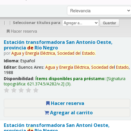
|
|
Seleccionar títulos para:
Hacer reserva
Estación transformadora San Antonio Oeste,
provincia
de
Río Negro
por
Agua
y
Energía
Eléctrica,
Sociedad
de
l
Estado
.
Idioma:
Español
Editor:
Buenos Aires:
Agua
y
Energía
Eléctrica,
Sociedad
de
l
Estado
,
1988
Disponibilidad:
Ítems disponibles para préstamo:
Signatura
topográfica:
621.374.5/A282/v.2
(3).
Hacer reserva
Agregar al carrito
Estación transformadora San Antoni Oeste,
provincia
de
Río Negro