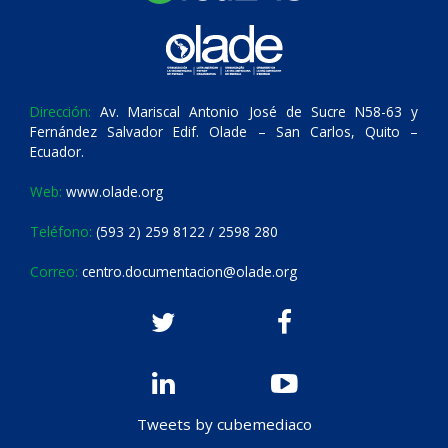
Dirección:
Av. Mariscal Antonio José de Sucre N58-63 y
Fernández Salvador Edif. Olade – San Carlos, Quito –
Ecuador.
Web:
www.olade.org
Teléfono:
(593 2) 259 8122 / 2598 280
Correo:
centro.documentacion@olade.org
Tweets by cubemediaco