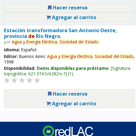
Hacer reserva
Agregar al carrito
Estación transformadora San Antonio Oeste,
provincia
de
Río Negro.
por
Agua
y
Energía
Eléctrica,
Sociedad
de
l
Estado
.
Idioma:
Español
Editor:
Buenos Aires:
Agua
y
Energía
Eléctrica,
Sociedad
de
l
Estado
,
1998
Disponibilidad:
Ítems disponibles para préstamo:
Signatura
topográfica:
621.374.5/A282/v.1
(1).
Hacer reserva
Agregar al carrito