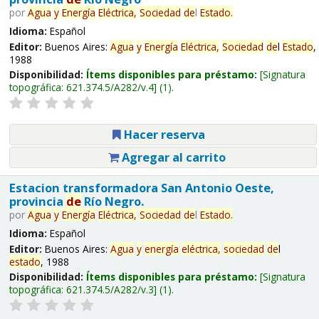
por
Agua
y
Energía
Eléctrica,
Sociedad
de
l
Estado
.
Idioma:
Español
Editor:
Buenos Aires:
Agua
y
Energía
Eléctrica,
Sociedad
de
l
Estado
,
1988
Disponibilidad:
Ítems disponibles para préstamo:
Signatura
topográfica:
621.374.5/A282/v.4
(1).
Hacer reserva
Agregar al carrito
Estacion transformadora San Antonio Oeste,
provincia
de
Río Negro.
por
Agua
y
Energía
Eléctrica,
Sociedad
de
l
Estado
.
Idioma:
Español
Editor:
Buenos Aires:
Agua
y
energía
eléctrica,
sociedad
de
l
estado
, 1988
Disponibilidad:
Ítems disponibles para préstamo:
Signatura
topográfica:
621.374.5/A282/v.3
(1).