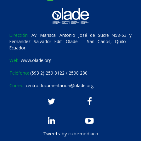
Dirección:
Av. Mariscal Antonio José de Sucre N58-63 y
Fernández Salvador Edif. Olade – San Carlos, Quito –
Ecuador.
Web:
www.olade.org
Teléfono:
(593 2) 259 8122 / 2598 280
Correo:
centro.documentacion@olade.org
Tweets by cubemediaco