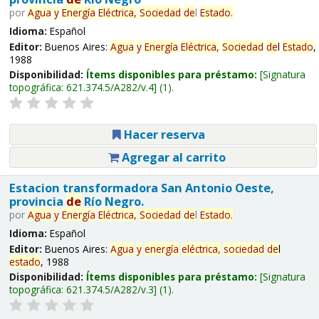
por
Agua
y
Energía
Eléctrica,
Sociedad
de
l
Estado
.
Idioma:
Español
Editor:
Buenos Aires:
Agua
y
Energía
Eléctrica,
Sociedad
de
l
Estado
,
1988
Disponibilidad:
Ítems disponibles para préstamo:
Signatura
topográfica:
621.374.5/A282/v.4
(1).
Hacer reserva
Agregar al carrito
Estacion transformadora San Antonio Oeste,
provincia
de
Río Negro.
por
Agua
y
Energía
Eléctrica,
Sociedad
de
l
Estado
.
Idioma:
Español
Editor:
Buenos Aires:
Agua
y
energía
eléctrica,
sociedad
de
l
estado
, 1988
Disponibilidad:
Ítems disponibles para préstamo:
Signatura
topográfica:
621.374.5/A282/v.3
(1).