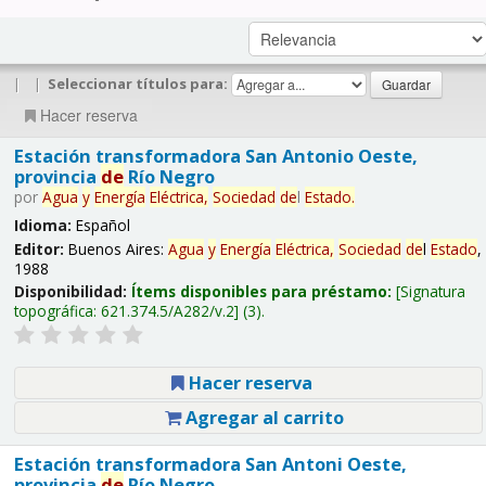
|
|
Seleccionar títulos para:
Hacer reserva
Estación transformadora San Antonio Oeste,
provincia
de
Río Negro
por
Agua
y
Energía
Eléctrica,
Sociedad
de
l
Estado
.
Idioma:
Español
Editor:
Buenos Aires:
Agua
y
Energía
Eléctrica,
Sociedad
de
l
Estado
,
1988
Disponibilidad:
Ítems disponibles para préstamo:
Signatura
topográfica:
621.374.5/A282/v.2
(3).
Hacer reserva
Agregar al carrito
Estación transformadora San Antoni Oeste,
provincia
de
Río Negro