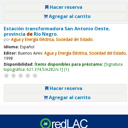
Hacer reserva
Agregar al carrito
Estación transformadora San Antonio Oeste,
provincia
de
Río Negro.
por
Agua
y
Energía
Eléctrica,
Sociedad
de
l
Estado
.
Idioma:
Español
Editor:
Buenos Aires:
Agua
y
Energía
Eléctrica,
Sociedad
de
l
Estado
,
1998
Disponibilidad:
Ítems disponibles para préstamo:
Signatura
topográfica:
621.374.5/A282/v.1
(1).
Hacer reserva
Agregar al carrito