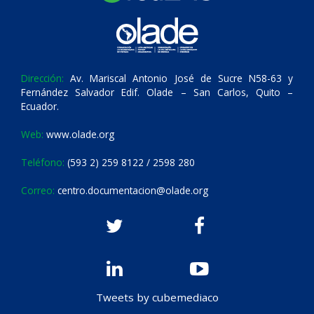
Dirección:
Av. Mariscal Antonio José de Sucre N58-63 y
Fernández Salvador Edif. Olade – San Carlos, Quito –
Ecuador.
Web:
www.olade.org
Teléfono:
(593 2) 259 8122 / 2598 280
Correo:
centro.documentacion@olade.org
Tweets by cubemediaco