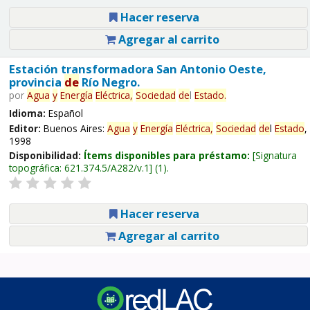
Hacer reserva
Agregar al carrito
Estación transformadora San Antonio Oeste,
provincia
de
Río Negro.
por
Agua
y
Energía
Eléctrica,
Sociedad
de
l
Estado
.
Idioma:
Español
Editor:
Buenos Aires:
Agua
y
Energía
Eléctrica,
Sociedad
de
l
Estado
,
1998
Disponibilidad:
Ítems disponibles para préstamo:
Signatura
topográfica:
621.374.5/A282/v.1
(1).
Hacer reserva
Agregar al carrito