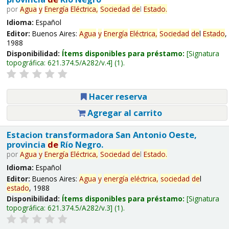
por
Agua
y
Energía
Eléctrica,
Sociedad
de
l
Estado
.
Idioma:
Español
Editor:
Buenos Aires:
Agua
y
Energía
Eléctrica,
Sociedad
de
l
Estado
,
1988
Disponibilidad:
Ítems disponibles para préstamo:
Signatura
topográfica:
621.374.5/A282/v.4
(1).
Hacer reserva
Agregar al carrito
Estacion transformadora San Antonio Oeste,
provincia
de
Río Negro.
por
Agua
y
Energía
Eléctrica,
Sociedad
de
l
Estado
.
Idioma:
Español
Editor:
Buenos Aires:
Agua
y
energía
eléctrica,
sociedad
de
l
estado
, 1988
Disponibilidad:
Ítems disponibles para préstamo:
Signatura
topográfica:
621.374.5/A282/v.3
(1).