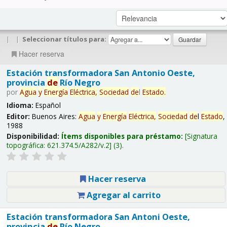
|
|
Seleccionar títulos para:
Hacer reserva
Estación transformadora San Antonio Oeste,
provincia
de
Río Negro
por
Agua
y
Energía
Eléctrica,
Sociedad
de
l
Estado
.
Idioma:
Español
Editor:
Buenos Aires:
Agua
y
Energía
Eléctrica,
Sociedad
de
l
Estado
,
1988
Disponibilidad:
Ítems disponibles para préstamo:
Signatura
topográfica:
621.374.5/A282/v.2
(3).
Hacer reserva
Agregar al carrito
Estación transformadora San Antoni Oeste,
provincia
de
Río Negro