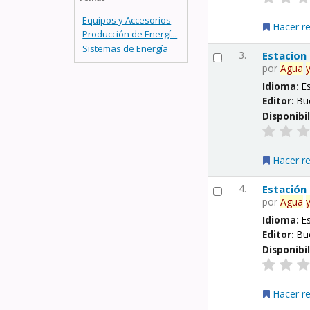
Equipos y Accesorios
Hacer r
Producción de Energí...
Sistemas de Energía
3.
Estacion
por
Agua
Idioma:
E
Editor:
Bu
Disponibi
Hacer r
4.
Estación
por
Agua
Idioma:
E
Editor:
Bu
Disponibi
Hacer r