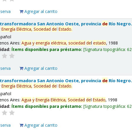
eserva
Agregar al carrito
 transformadora San Antonio Oeste, provincia
de
Río Negro
y
Energía
Eléctrica,
Sociedad
de
l
Estado
.
spañol
enos Aires:
Agua
y
energía
eléctrica,
sociedad
de
l
estado
, 1988
lidad:
Ítems disponibles para préstamo:
Signatura topográfica:
62
eserva
Agregar al carrito
 transformadora San Antonio Oeste, provincia
de
Río Negro
y
Energía
Eléctrica,
Sociedad
de
l
Estado
.
spañol
enos Aires:
Agua
y
Energía
Eléctrica,
Sociedad
de
l
Estado
, 1998
lidad:
Ítems disponibles para préstamo:
Signatura topográfica:
62
eserva
Agregar al carrito