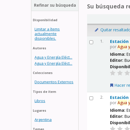
Refinar su búsqueda
Su búsqueda re
Disponibilidad
Limitar a ítems
Quitar resaltad
actualmente
disponibles.
1.
Estación
por
Agua
Autores
Idioma:
E
Agua y Energía Eléct...
Editor:
Bu
Agua y Energía Eléct...
Disponibi
Colecciones
Documentos Externos
Hacer r
Tipos de ítem
2.
Estación
Libros
por
Agua
Idioma:
E
Lugares
Editor:
Bu
Argentina
Disponibi
Temas