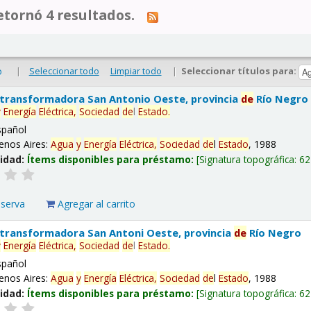
tornó 4 resultados.
|
Seleccionar todo
Limpiar todo
|
Seleccionar títulos para:
o
 transformadora San Antonio Oeste, provincia
de
Río Negro
y
Energía
Eléctrica,
Sociedad
de
l
Estado
.
spañol
enos Aires:
Agua
y
Energía
Eléctrica,
Sociedad
de
l
Estado
, 1988
lidad:
Ítems disponibles para préstamo:
Signatura topográfica:
62
eserva
Agregar al carrito
 transformadora San Antoni Oeste, provincia
de
Río Negro
y
Energía
Eléctrica,
Sociedad
de
l
Estado
.
spañol
enos Aires:
Agua
y
Energía
Eléctrica,
Sociedad
de
l
Estado
, 1988
lidad:
Ítems disponibles para préstamo:
Signatura topográfica:
62