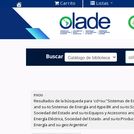
Carrito
Listas
Centro de
Documentación
OLADE -
Buscar
Inicio
›
Resultados de la búsqueda para 'ccl=su:"Sistemas de E
and su-to:Sistemas de Energía and itype:BK and su-to:Si
Sociedad del Estado and su-to:Equipos y Accesorios and
Energía Eléctrica, Sociedad del Estado. and su-to:Prod
Energía and su-geo:Argentina'