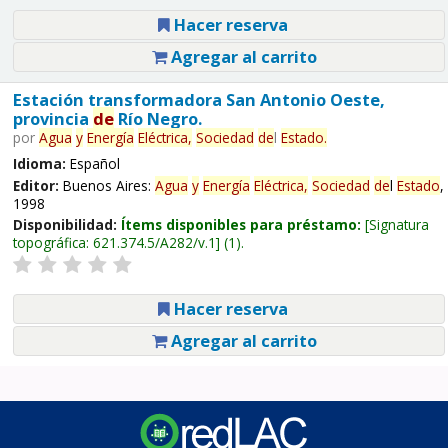
Hacer reserva
Agregar al carrito
Estación transformadora San Antonio Oeste,
provincia
de
Río Negro.
por
Agua
y
Energía
Eléctrica,
Sociedad
de
l
Estado
.
Idioma:
Español
Editor:
Buenos Aires:
Agua
y
Energía
Eléctrica,
Sociedad
de
l
Estado
,
1998
Disponibilidad:
Ítems disponibles para préstamo:
Signatura
topográfica:
621.374.5/A282/v.1
(1).
Hacer reserva
Agregar al carrito