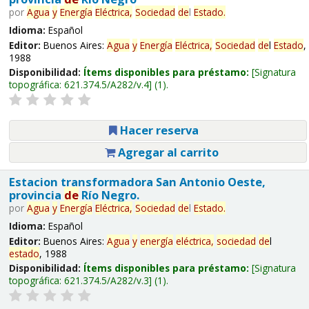
por
Agua
y
Energía
Eléctrica,
Sociedad
de
l
Estado
.
Idioma:
Español
Editor:
Buenos Aires:
Agua
y
Energía
Eléctrica,
Sociedad
de
l
Estado
,
1988
Disponibilidad:
Ítems disponibles para préstamo:
Signatura
topográfica:
621.374.5/A282/v.4
(1).
Hacer reserva
Agregar al carrito
Estacion transformadora San Antonio Oeste,
provincia
de
Río Negro.
por
Agua
y
Energía
Eléctrica,
Sociedad
de
l
Estado
.
Idioma:
Español
Editor:
Buenos Aires:
Agua
y
energía
eléctrica,
sociedad
de
l
estado
, 1988
Disponibilidad:
Ítems disponibles para préstamo:
Signatura
topográfica:
621.374.5/A282/v.3
(1).