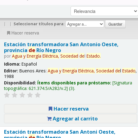
|
|
Seleccionar títulos para:
Hacer reserva
Estación transformadora San Antonio Oeste,
provincia
de
Río Negro
por
Agua
y
Energía
Eléctrica,
Sociedad
de
l
Estado
.
Idioma:
Español
Editor:
Buenos Aires:
Agua
y
Energía
Eléctrica,
Sociedad
de
l
Estado
,
1988
Disponibilidad:
Ítems disponibles para préstamo:
Signatura
topográfica:
621.374.5/A282/v.2
(3).
Hacer reserva
Agregar al carrito
Estación transformadora San Antoni Oeste,
provincia
de
Río Negro