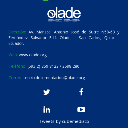
Dirección:
Av. Mariscal Antonio José de Sucre N58-63 y
Fernández Salvador Edif. Olade – San Carlos, Quito –
Ecuador.
Web:
www.olade.org
Teléfono:
(593 2) 259 8122 / 2598 280
Correo:
centro.documentacion@olade.org
Tweets by cubemediaco