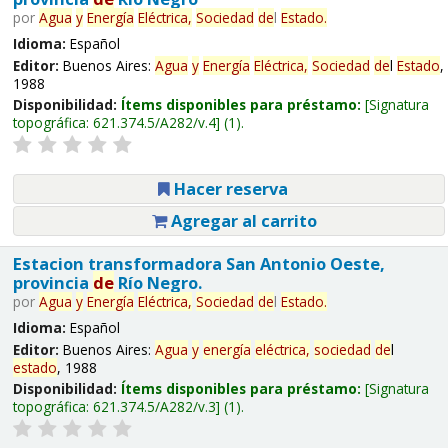
por
Agua
y
Energía
Eléctrica,
Sociedad
de
l
Estado
.
Idioma:
Español
Editor:
Buenos Aires:
Agua
y
Energía
Eléctrica,
Sociedad
de
l
Estado
,
1988
Disponibilidad:
Ítems disponibles para préstamo:
Signatura
topográfica:
621.374.5/A282/v.4
(1).
Hacer reserva
Agregar al carrito
Estacion transformadora San Antonio Oeste,
provincia
de
Río Negro.
por
Agua
y
Energía
Eléctrica,
Sociedad
de
l
Estado
.
Idioma:
Español
Editor:
Buenos Aires:
Agua
y
energía
eléctrica,
sociedad
de
l
estado
, 1988
Disponibilidad:
Ítems disponibles para préstamo:
Signatura
topográfica:
621.374.5/A282/v.3
(1).