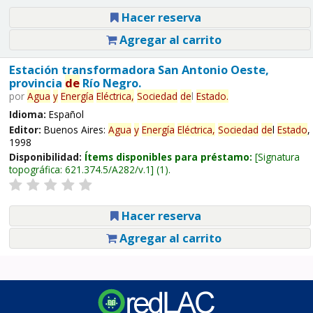
Hacer reserva
Agregar al carrito
Estación transformadora San Antonio Oeste,
provincia
de
Río Negro.
por
Agua
y
Energía
Eléctrica,
Sociedad
de
l
Estado
.
Idioma:
Español
Editor:
Buenos Aires:
Agua
y
Energía
Eléctrica,
Sociedad
de
l
Estado
,
1998
Disponibilidad:
Ítems disponibles para préstamo:
Signatura
topográfica:
621.374.5/A282/v.1
(1).
Hacer reserva
Agregar al carrito