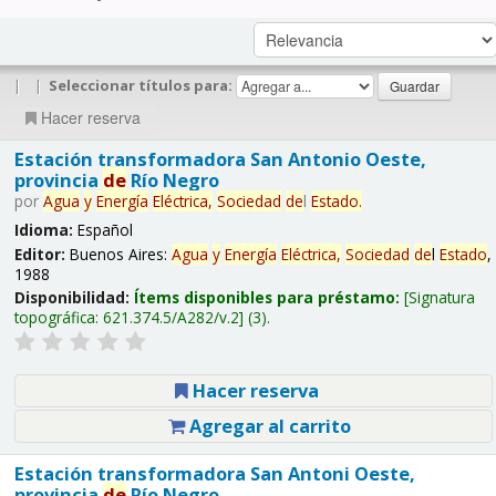
|
|
Seleccionar títulos para:
Hacer reserva
Estación transformadora San Antonio Oeste,
provincia
de
Río Negro
por
Agua
y
Energía
Eléctrica,
Sociedad
de
l
Estado
.
Idioma:
Español
Editor:
Buenos Aires:
Agua
y
Energía
Eléctrica,
Sociedad
de
l
Estado
,
1988
Disponibilidad:
Ítems disponibles para préstamo:
Signatura
topográfica:
621.374.5/A282/v.2
(3).
Hacer reserva
Agregar al carrito
Estación transformadora San Antoni Oeste,
provincia
de
Río Negro