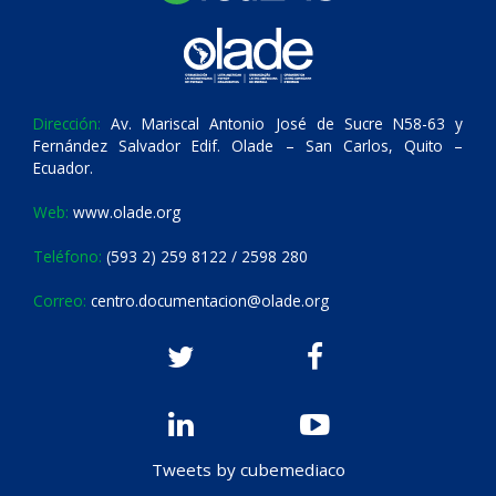
Dirección:
Av. Mariscal Antonio José de Sucre N58-63 y
Fernández Salvador Edif. Olade – San Carlos, Quito –
Ecuador.
Web:
www.olade.org
Teléfono:
(593 2) 259 8122 / 2598 280
Correo:
centro.documentacion@olade.org
Tweets by cubemediaco