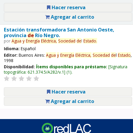
Hacer reserva
Agregar al carrito
Estación transformadora San Antonio Oeste,
provincia
de
Río Negro.
por
Agua
y
Energía
Eléctrica,
Sociedad
de
l
Estado
.
Idioma:
Español
Editor:
Buenos Aires:
Agua
y
Energía
Eléctrica,
Sociedad
de
l
Estado
,
1998
Disponibilidad:
Ítems disponibles para préstamo:
Signatura
topográfica:
621.374.5/A282/v.1
(1).
Hacer reserva
Agregar al carrito