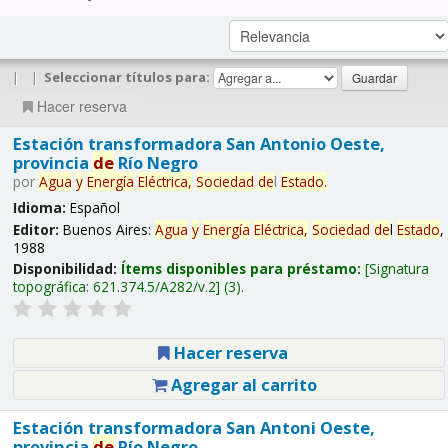
|
|
Seleccionar títulos para:
Hacer reserva
Estación transformadora San Antonio Oeste,
provincia
de
Río Negro
por
Agua
y
Energía
Eléctrica,
Sociedad
de
l
Estado
.
Idioma:
Español
Editor:
Buenos Aires:
Agua
y
Energía
Eléctrica,
Sociedad
de
l
Estado
,
1988
Disponibilidad:
Ítems disponibles para préstamo:
Signatura
topográfica:
621.374.5/A282/v.2
(3).
Hacer reserva
Agregar al carrito
Estación transformadora San Antoni Oeste,
provincia
de
Río Negro