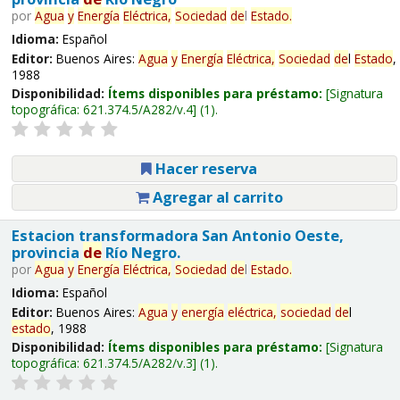
por
Agua
y
Energía
Eléctrica,
Sociedad
de
l
Estado
.
Idioma:
Español
Editor:
Buenos Aires:
Agua
y
Energía
Eléctrica,
Sociedad
de
l
Estado
,
1988
Disponibilidad:
Ítems disponibles para préstamo:
Signatura
topográfica:
621.374.5/A282/v.4
(1).
Hacer reserva
Agregar al carrito
Estacion transformadora San Antonio Oeste,
provincia
de
Río Negro.
por
Agua
y
Energía
Eléctrica,
Sociedad
de
l
Estado
.
Idioma:
Español
Editor:
Buenos Aires:
Agua
y
energía
eléctrica,
sociedad
de
l
estado
, 1988
Disponibilidad:
Ítems disponibles para préstamo:
Signatura
topográfica:
621.374.5/A282/v.3
(1).