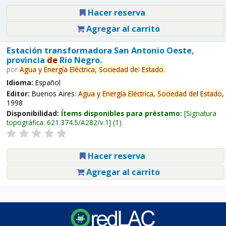
Hacer reserva
Agregar al carrito
Estación transformadora San Antonio Oeste,
provincia
de
Río Negro.
por
Agua
y
Energía
Eléctrica,
Sociedad
de
l
Estado
.
Idioma:
Español
Editor:
Buenos Aires:
Agua
y
Energía
Eléctrica,
Sociedad
de
l
Estado
,
1998
Disponibilidad:
Ítems disponibles para préstamo:
Signatura
topográfica:
621.374.5/A282/v.1
(1).
Hacer reserva
Agregar al carrito