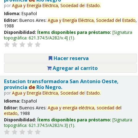
por
Agua
y
Energía
Eléctrica,
Sociedad
de
l
Estado
.
Idioma:
Español
Editor:
Buenos Aires:
Agua
y
Energía
Eléctrica,
Sociedad
de
l
Estado
,
1988
Disponibilidad:
Ítems disponibles para préstamo:
Signatura
topográfica:
621.374.5/A282/v.4
(1).
Hacer reserva
Agregar al carrito
Estacion transformadora San Antonio Oeste,
provincia
de
Río Negro.
por
Agua
y
Energía
Eléctrica,
Sociedad
de
l
Estado
.
Idioma:
Español
Editor:
Buenos Aires:
Agua
y
energía
eléctrica,
sociedad
de
l
estado
, 1988
Disponibilidad:
Ítems disponibles para préstamo:
Signatura
topográfica:
621.374.5/A282/v.3
(1).