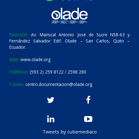
Dirección:
Av. Mariscal Antonio José de Sucre N58-63 y
Fernández Salvador Edif. Olade – San Carlos, Quito –
Ecuador.
Web:
www.olade.org
Teléfono:
(593 2) 259 8122 / 2598 280
Correo:
centro.documentacion@olade.org
Tweets by cubemediaco