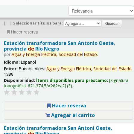
|
|
Seleccionar títulos para:
Hacer reserva
Estación transformadora San Antonio Oeste,
provincia
de
Río Negro
por
Agua
y
Energía
Eléctrica,
Sociedad
de
l
Estado
.
Idioma:
Español
Editor:
Buenos Aires:
Agua
y
Energía
Eléctrica,
Sociedad
de
l
Estado
,
1988
Disponibilidad:
Ítems disponibles para préstamo:
Signatura
topográfica:
621.374.5/A282/v.2
(3).
Hacer reserva
Agregar al carrito
Estación transformadora San Antoni Oeste,
provincia
de
Río Negro