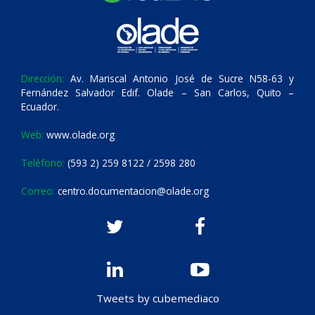
Dirección:
Av. Mariscal Antonio José de Sucre N58-63 y
Fernández Salvador Edif. Olade – San Carlos, Quito –
Ecuador.
Web:
www.olade.org
Teléfono:
(593 2) 259 8122 / 2598 280
Correo:
centro.documentacion@olade.org
Tweets by cubemediaco