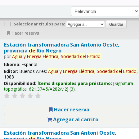
|
|
Seleccionar títulos para:
Hacer reserva
Estación transformadora San Antonio Oeste,
provincia
de
Río Negro
por
Agua
y
Energía
Eléctrica,
Sociedad
de
l
Estado
.
Idioma:
Español
Editor:
Buenos Aires:
Agua
y
Energía
Eléctrica,
Sociedad
de
l
Estado
,
1988
Disponibilidad:
Ítems disponibles para préstamo:
Signatura
topográfica:
621.374.5/A282/v.2
(3).
Hacer reserva
Agregar al carrito
Estación transformadora San Antoni Oeste,
provincia
de
Río Negro