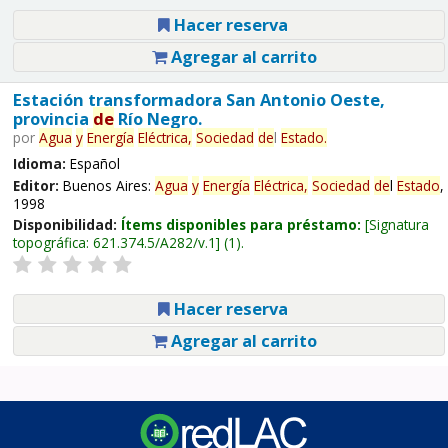
Hacer reserva
Agregar al carrito
Estación transformadora San Antonio Oeste,
provincia
de
Río Negro.
por
Agua
y
Energía
Eléctrica,
Sociedad
de
l
Estado
.
Idioma:
Español
Editor:
Buenos Aires:
Agua
y
Energía
Eléctrica,
Sociedad
de
l
Estado
,
1998
Disponibilidad:
Ítems disponibles para préstamo:
Signatura
topográfica:
621.374.5/A282/v.1
(1).
Hacer reserva
Agregar al carrito