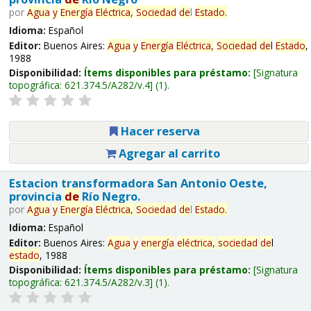
por
Agua
y
Energía
Eléctrica,
Sociedad
de
l
Estado
.
Idioma:
Español
Editor:
Buenos Aires:
Agua
y
Energía
Eléctrica,
Sociedad
de
l
Estado
,
1988
Disponibilidad:
Ítems disponibles para préstamo:
Signatura
topográfica:
621.374.5/A282/v.4
(1).
Hacer reserva
Agregar al carrito
Estacion transformadora San Antonio Oeste,
provincia
de
Río Negro.
por
Agua
y
Energía
Eléctrica,
Sociedad
de
l
Estado
.
Idioma:
Español
Editor:
Buenos Aires:
Agua
y
energía
eléctrica,
sociedad
de
l
estado
, 1988
Disponibilidad:
Ítems disponibles para préstamo:
Signatura
topográfica:
621.374.5/A282/v.3
(1).