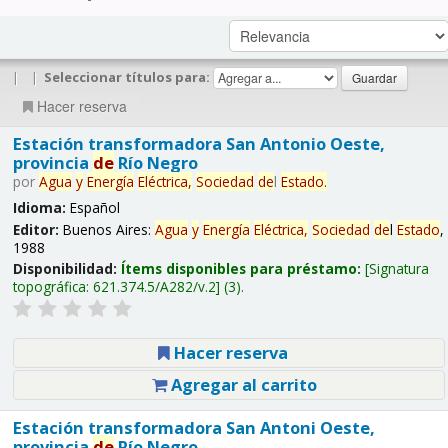
|
|
Seleccionar títulos para:
Hacer reserva
Estación transformadora San Antonio Oeste,
provincia
de
Río Negro
por
Agua
y
Energía
Eléctrica,
Sociedad
de
l
Estado
.
Idioma:
Español
Editor:
Buenos Aires:
Agua
y
Energía
Eléctrica,
Sociedad
de
l
Estado
,
1988
Disponibilidad:
Ítems disponibles para préstamo:
Signatura
topográfica:
621.374.5/A282/v.2
(3).
Hacer reserva
Agregar al carrito
Estación transformadora San Antoni Oeste,
provincia
de
Río Negro