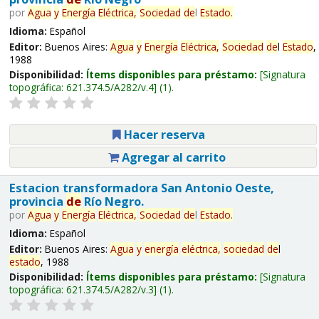
por
Agua
y
Energía
Eléctrica,
Sociedad
de
l
Estado
.
Idioma:
Español
Editor:
Buenos Aires:
Agua
y
Energía
Eléctrica,
Sociedad
de
l
Estado
,
1988
Disponibilidad:
Ítems disponibles para préstamo:
Signatura
topográfica:
621.374.5/A282/v.4
(1).
Hacer reserva
Agregar al carrito
Estacion transformadora San Antonio Oeste,
provincia
de
Río Negro.
por
Agua
y
Energía
Eléctrica,
Sociedad
de
l
Estado
.
Idioma:
Español
Editor:
Buenos Aires:
Agua
y
energía
eléctrica,
sociedad
de
l
estado
, 1988
Disponibilidad:
Ítems disponibles para préstamo:
Signatura
topográfica:
621.374.5/A282/v.3
(1).