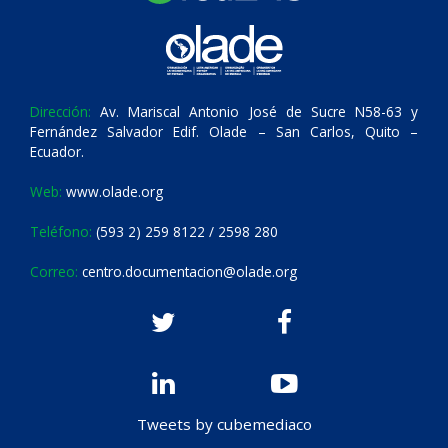
Dirección:
Av. Mariscal Antonio José de Sucre N58-63 y
Fernández Salvador Edif. Olade – San Carlos, Quito –
Ecuador.
Web:
www.olade.org
Teléfono:
(593 2) 259 8122 / 2598 280
Correo:
centro.documentacion@olade.org
Tweets by cubemediaco