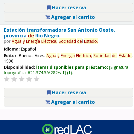
Hacer reserva
Agregar al carrito
Estación transformadora San Antonio Oeste,
provincia
de
Río Negro.
por
Agua
y
Energía
Eléctrica,
Sociedad
de
l
Estado
.
Idioma:
Español
Editor:
Buenos Aires:
Agua
y
Energía
Eléctrica,
Sociedad
de
l
Estado
,
1998
Disponibilidad:
Ítems disponibles para préstamo:
Signatura
topográfica:
621.374.5/A282/v.1
(1).
Hacer reserva
Agregar al carrito