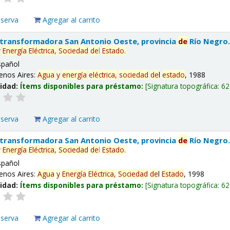
eserva
Agregar al carrito
 transformadora San Antonio Oeste, provincia
de
Río Negro
y
Energía
Eléctrica,
Sociedad
de
l
Estado
.
spañol
enos Aires:
Agua
y
energía
eléctrica,
sociedad
de
l
estado
, 1988
lidad:
Ítems disponibles para préstamo:
Signatura topográfica:
62
eserva
Agregar al carrito
 transformadora San Antonio Oeste, provincia
de
Río Negro
y
Energía
Eléctrica,
Sociedad
de
l
Estado
.
spañol
enos Aires:
Agua
y
Energía
Eléctrica,
Sociedad
de
l
Estado
, 1998
lidad:
Ítems disponibles para préstamo:
Signatura topográfica:
62
eserva
Agregar al carrito