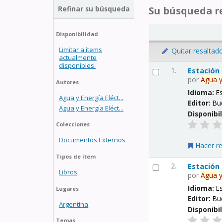
Refinar su búsqueda
Su búsqueda re
Disponibilidad
Limitar a ítems
Quitar resaltad
actualmente
disponibles.
1.
Estación
por
Agua
Autores
Idioma:
E
Agua y Energía Eléct...
Editor:
Bu
Agua y Energía Eléct...
Disponibi
Colecciones
Documentos Externos
Hacer r
Tipos de ítem
2.
Estación
Libros
por
Agua
Idioma:
E
Lugares
Editor:
Bu
Argentina
Disponibi
Temas