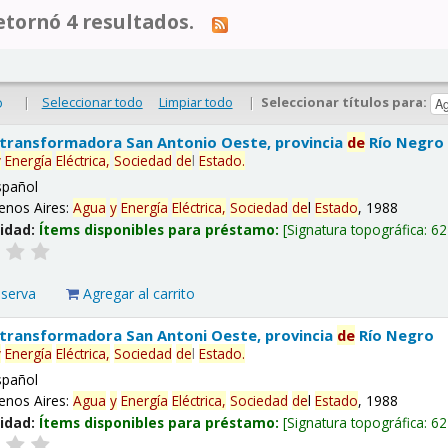
tornó 4 resultados.
|
Seleccionar todo
Limpiar todo
|
Seleccionar títulos para:
o
 transformadora San Antonio Oeste, provincia
de
Río Negro
y
Energía
Eléctrica,
Sociedad
de
l
Estado
.
spañol
enos Aires:
Agua
y
Energía
Eléctrica,
Sociedad
de
l
Estado
, 1988
lidad:
Ítems disponibles para préstamo:
Signatura topográfica:
62
eserva
Agregar al carrito
 transformadora San Antoni Oeste, provincia
de
Río Negro
y
Energía
Eléctrica,
Sociedad
de
l
Estado
.
spañol
enos Aires:
Agua
y
Energía
Eléctrica,
Sociedad
de
l
Estado
, 1988
lidad:
Ítems disponibles para préstamo:
Signatura topográfica:
62