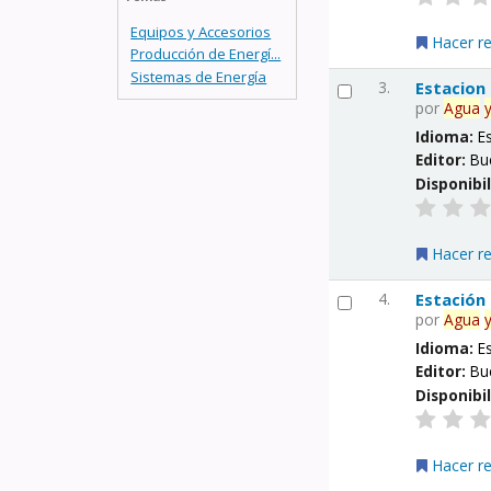
Equipos y Accesorios
Hacer r
Producción de Energí...
Sistemas de Energía
3.
Estacion
por
Agua
Idioma:
E
Editor:
Bu
Disponibi
Hacer r
4.
Estación
por
Agua
Idioma:
E
Editor:
Bu
Disponibi
Hacer r