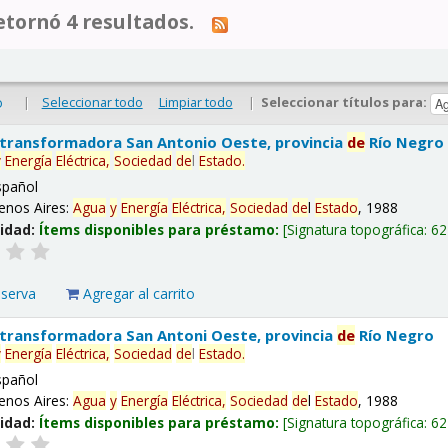
tornó 4 resultados.
|
Seleccionar todo
Limpiar todo
|
Seleccionar títulos para:
o
 transformadora San Antonio Oeste, provincia
de
Río Negro
y
Energía
Eléctrica,
Sociedad
de
l
Estado
.
spañol
enos Aires:
Agua
y
Energía
Eléctrica,
Sociedad
de
l
Estado
, 1988
lidad:
Ítems disponibles para préstamo:
Signatura topográfica:
62
eserva
Agregar al carrito
 transformadora San Antoni Oeste, provincia
de
Río Negro
y
Energía
Eléctrica,
Sociedad
de
l
Estado
.
spañol
enos Aires:
Agua
y
Energía
Eléctrica,
Sociedad
de
l
Estado
, 1988
lidad:
Ítems disponibles para préstamo:
Signatura topográfica:
62