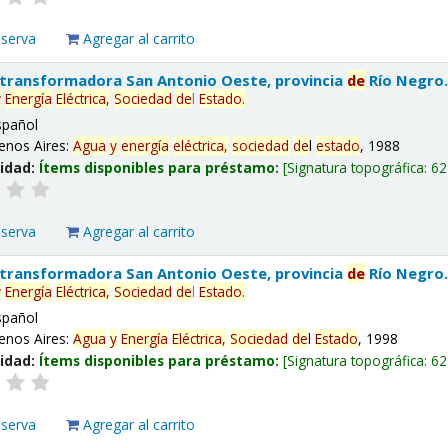
eserva
Agregar al carrito
 transformadora San Antonio Oeste, provincia
de
Río Negro
y
Energía
Eléctrica,
Sociedad
de
l
Estado
.
spañol
enos Aires:
Agua
y
energía
eléctrica,
sociedad
de
l
estado
, 1988
lidad:
Ítems disponibles para préstamo:
Signatura topográfica:
62
eserva
Agregar al carrito
 transformadora San Antonio Oeste, provincia
de
Río Negro
y
Energía
Eléctrica,
Sociedad
de
l
Estado
.
spañol
enos Aires:
Agua
y
Energía
Eléctrica,
Sociedad
de
l
Estado
, 1998
lidad:
Ítems disponibles para préstamo:
Signatura topográfica:
62
eserva
Agregar al carrito