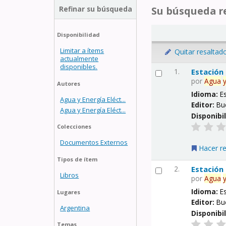
Refinar su búsqueda
Su búsqueda re
Disponibilidad
Limitar a ítems
Quitar resaltad
actualmente
disponibles.
1.
Estación
por
Agua
Autores
Idioma:
E
Agua y Energía Eléct...
Editor:
Bu
Agua y Energía Eléct...
Disponibi
Colecciones
Documentos Externos
Hacer r
Tipos de ítem
2.
Estación
Libros
por
Agua
Idioma:
E
Lugares
Editor:
Bu
Argentina
Disponibi
Temas