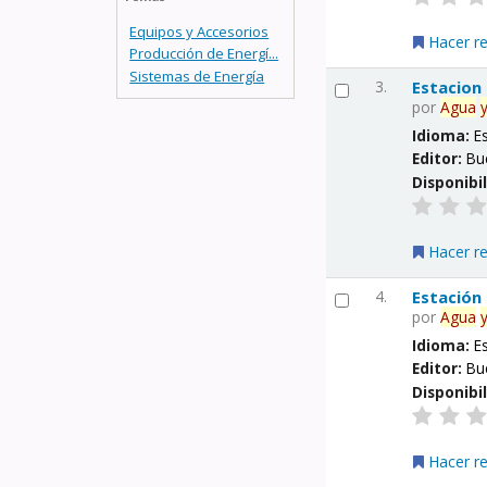
Equipos y Accesorios
Hacer r
Producción de Energí...
Sistemas de Energía
3.
Estacion
por
Agua
Idioma:
E
Editor:
Bu
Disponibi
Hacer r
4.
Estación
por
Agua
Idioma:
E
Editor:
Bu
Disponibi
Hacer r