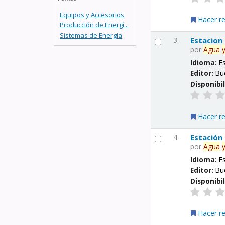
Equipos y Accesorios
Hacer r
Producción de Energí...
Sistemas de Energía
3.
Estacion
por
Agua
Idioma:
E
Editor:
Bu
Disponibi
Hacer r
4.
Estación
por
Agua
Idioma:
E
Editor:
Bu
Disponibi
Hacer r