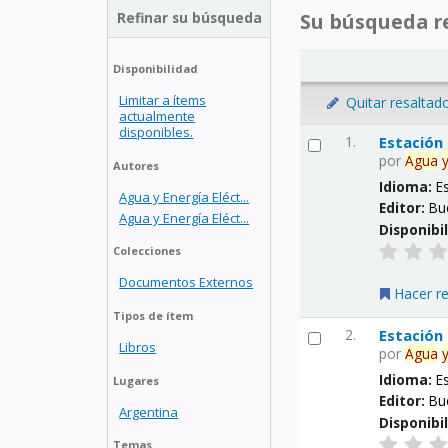
Refinar su búsqueda
Su búsqueda re
Disponibilidad
Limitar a ítems
Quitar resaltad
actualmente
disponibles.
1.
Estación
por
Agua
Autores
Idioma:
E
Agua y Energía Eléct...
Editor:
Bu
Agua y Energía Eléct...
Disponibi
Colecciones
Documentos Externos
Hacer r
Tipos de ítem
2.
Estación
Libros
por
Agua
Idioma:
E
Lugares
Editor:
Bu
Argentina
Disponibi
Temas