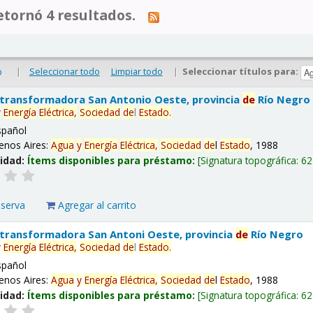
tornó 4 resultados.
|
Seleccionar todo
Limpiar todo
|
Seleccionar títulos para:
o
 transformadora San Antonio Oeste, provincia
de
Río Negro
y
Energía
Eléctrica,
Sociedad
de
l
Estado
.
spañol
enos Aires:
Agua
y
Energía
Eléctrica,
Sociedad
de
l
Estado
, 1988
lidad:
Ítems disponibles para préstamo:
Signatura topográfica:
62
eserva
Agregar al carrito
 transformadora San Antoni Oeste, provincia
de
Río Negro
y
Energía
Eléctrica,
Sociedad
de
l
Estado
.
spañol
enos Aires:
Agua
y
Energía
Eléctrica,
Sociedad
de
l
Estado
, 1988
lidad:
Ítems disponibles para préstamo:
Signatura topográfica:
62