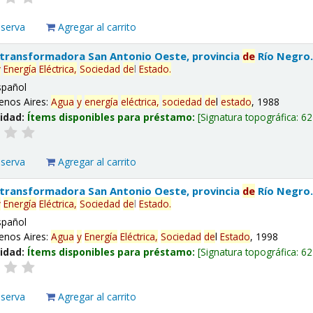
eserva
Agregar al carrito
 transformadora San Antonio Oeste, provincia
de
Río Negro
y
Energía
Eléctrica,
Sociedad
de
l
Estado
.
spañol
enos Aires:
Agua
y
energía
eléctrica,
sociedad
de
l
estado
, 1988
lidad:
Ítems disponibles para préstamo:
Signatura topográfica:
62
eserva
Agregar al carrito
 transformadora San Antonio Oeste, provincia
de
Río Negro
y
Energía
Eléctrica,
Sociedad
de
l
Estado
.
spañol
enos Aires:
Agua
y
Energía
Eléctrica,
Sociedad
de
l
Estado
, 1998
lidad:
Ítems disponibles para préstamo:
Signatura topográfica:
62
eserva
Agregar al carrito