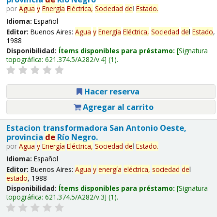
por
Agua
y
Energía
Eléctrica,
Sociedad
de
l
Estado
.
Idioma:
Español
Editor:
Buenos Aires:
Agua
y
Energía
Eléctrica,
Sociedad
de
l
Estado
,
1988
Disponibilidad:
Ítems disponibles para préstamo:
Signatura
topográfica:
621.374.5/A282/v.4
(1).
Hacer reserva
Agregar al carrito
Estacion transformadora San Antonio Oeste,
provincia
de
Río Negro.
por
Agua
y
Energía
Eléctrica,
Sociedad
de
l
Estado
.
Idioma:
Español
Editor:
Buenos Aires:
Agua
y
energía
eléctrica,
sociedad
de
l
estado
, 1988
Disponibilidad:
Ítems disponibles para préstamo:
Signatura
topográfica:
621.374.5/A282/v.3
(1).