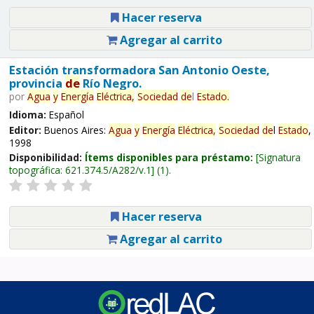
Hacer reserva
Agregar al carrito
Estación transformadora San Antonio Oeste,
provincia
de
Río Negro.
por
Agua
y
Energía
Eléctrica,
Sociedad
de
l
Estado
.
Idioma:
Español
Editor:
Buenos Aires:
Agua
y
Energía
Eléctrica,
Sociedad
de
l
Estado
,
1998
Disponibilidad:
Ítems disponibles para préstamo:
Signatura
topográfica:
621.374.5/A282/v.1
(1).
Hacer reserva
Agregar al carrito