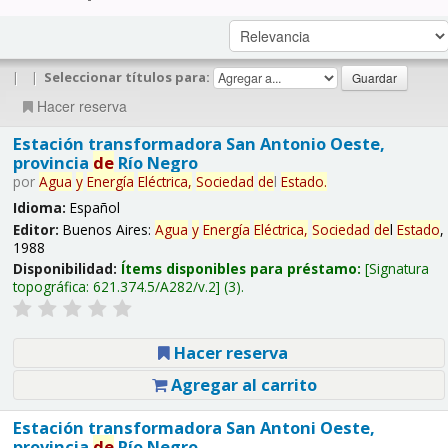
|
|
Seleccionar títulos para:
Hacer reserva
Estación transformadora San Antonio Oeste,
provincia
de
Río Negro
por
Agua
y
Energía
Eléctrica,
Sociedad
de
l
Estado
.
Idioma:
Español
Editor:
Buenos Aires:
Agua
y
Energía
Eléctrica,
Sociedad
de
l
Estado
,
1988
Disponibilidad:
Ítems disponibles para préstamo:
Signatura
topográfica:
621.374.5/A282/v.2
(3).
Hacer reserva
Agregar al carrito
Estación transformadora San Antoni Oeste,
provincia
de
Río Negro