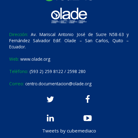
Dirección:
Av. Mariscal Antonio José de Sucre N58-63 y
Fernández Salvador Edif. Olade – San Carlos, Quito –
Ecuador.
Web:
www.olade.org
Teléfono:
(593 2) 259 8122 / 2598 280
Correo:
centro.documentacion@olade.org
Tweets by cubemediaco