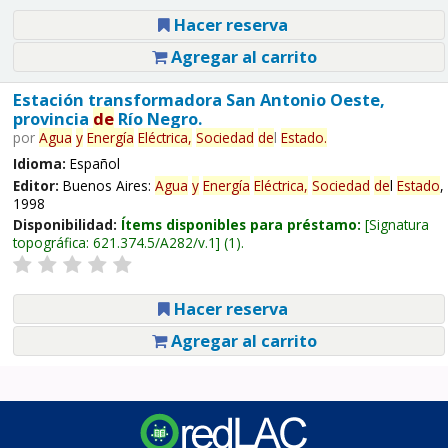
Hacer reserva
Agregar al carrito
Estación transformadora San Antonio Oeste,
provincia
de
Río Negro.
por
Agua
y
Energía
Eléctrica,
Sociedad
de
l
Estado
.
Idioma:
Español
Editor:
Buenos Aires:
Agua
y
Energía
Eléctrica,
Sociedad
de
l
Estado
,
1998
Disponibilidad:
Ítems disponibles para préstamo:
Signatura
topográfica:
621.374.5/A282/v.1
(1).
Hacer reserva
Agregar al carrito