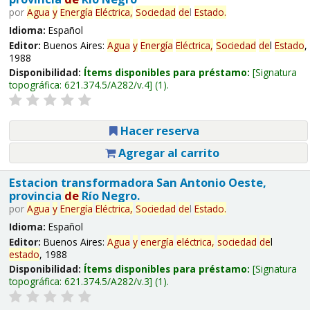
por
Agua
y
Energía
Eléctrica,
Sociedad
de
l
Estado
.
Idioma:
Español
Editor:
Buenos Aires:
Agua
y
Energía
Eléctrica,
Sociedad
de
l
Estado
,
1988
Disponibilidad:
Ítems disponibles para préstamo:
Signatura
topográfica:
621.374.5/A282/v.4
(1).
Hacer reserva
Agregar al carrito
Estacion transformadora San Antonio Oeste,
provincia
de
Río Negro.
por
Agua
y
Energía
Eléctrica,
Sociedad
de
l
Estado
.
Idioma:
Español
Editor:
Buenos Aires:
Agua
y
energía
eléctrica,
sociedad
de
l
estado
, 1988
Disponibilidad:
Ítems disponibles para préstamo:
Signatura
topográfica:
621.374.5/A282/v.3
(1).