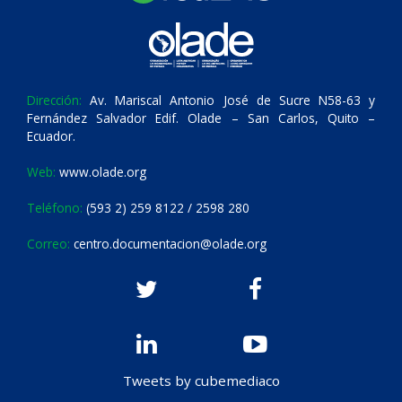
Dirección:
Av. Mariscal Antonio José de Sucre N58-63 y
Fernández Salvador Edif. Olade – San Carlos, Quito –
Ecuador.
Web:
www.olade.org
Teléfono:
(593 2) 259 8122 / 2598 280
Correo:
centro.documentacion@olade.org
Tweets by cubemediaco