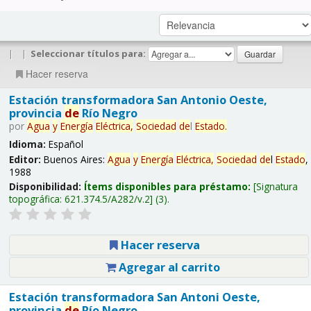
|
|
Seleccionar títulos para:
Hacer reserva
Estación transformadora San Antonio Oeste,
provincia
de
Río Negro
por
Agua
y
Energía
Eléctrica,
Sociedad
de
l
Estado
.
Idioma:
Español
Editor:
Buenos Aires:
Agua
y
Energía
Eléctrica,
Sociedad
de
l
Estado
,
1988
Disponibilidad:
Ítems disponibles para préstamo:
Signatura
topográfica:
621.374.5/A282/v.2
(3).
Hacer reserva
Agregar al carrito
Estación transformadora San Antoni Oeste,
provincia
de
Río Negro