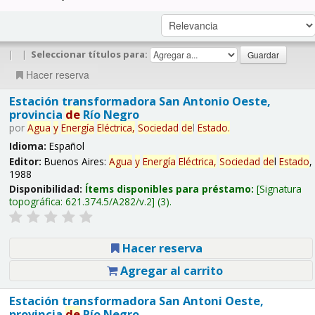
|
|
Seleccionar títulos para:
Hacer reserva
Estación transformadora San Antonio Oeste,
provincia
de
Río Negro
por
Agua
y
Energía
Eléctrica,
Sociedad
de
l
Estado
.
Idioma:
Español
Editor:
Buenos Aires:
Agua
y
Energía
Eléctrica,
Sociedad
de
l
Estado
,
1988
Disponibilidad:
Ítems disponibles para préstamo:
Signatura
topográfica:
621.374.5/A282/v.2
(3).
Hacer reserva
Agregar al carrito
Estación transformadora San Antoni Oeste,
provincia
de
Río Negro