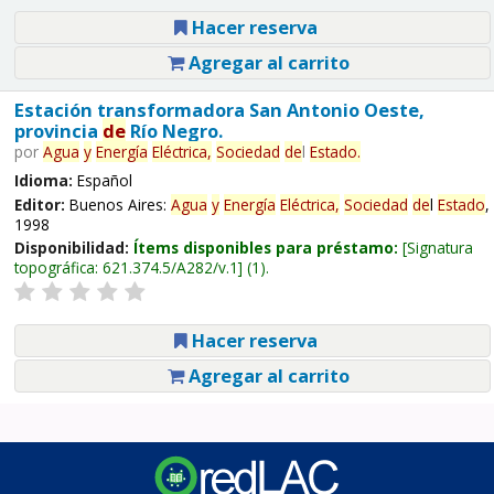
Hacer reserva
Agregar al carrito
Estación transformadora San Antonio Oeste,
provincia
de
Río Negro.
por
Agua
y
Energía
Eléctrica,
Sociedad
de
l
Estado
.
Idioma:
Español
Editor:
Buenos Aires:
Agua
y
Energía
Eléctrica,
Sociedad
de
l
Estado
,
1998
Disponibilidad:
Ítems disponibles para préstamo:
Signatura
topográfica:
621.374.5/A282/v.1
(1).
Hacer reserva
Agregar al carrito