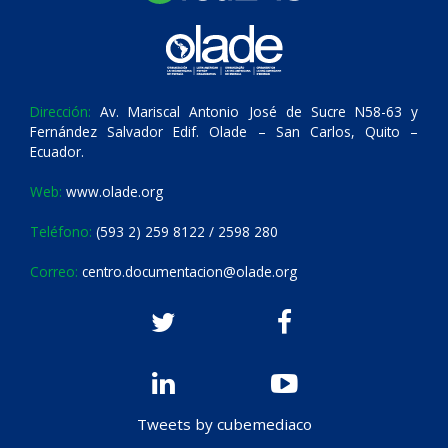
Dirección:
Av. Mariscal Antonio José de Sucre N58-63 y
Fernández Salvador Edif. Olade – San Carlos, Quito –
Ecuador.
Web:
www.olade.org
Teléfono:
(593 2) 259 8122 / 2598 280
Correo:
centro.documentacion@olade.org
Tweets by cubemediaco