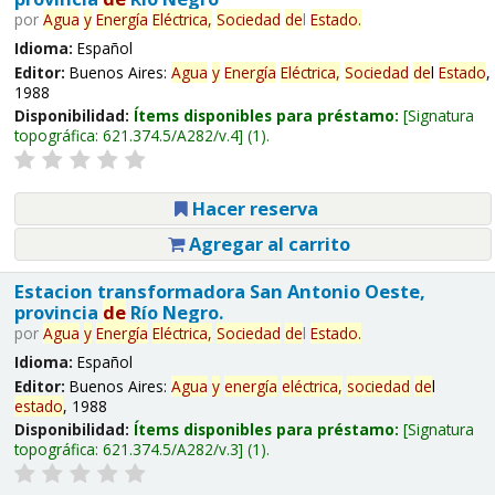
por
Agua
y
Energía
Eléctrica,
Sociedad
de
l
Estado
.
Idioma:
Español
Editor:
Buenos Aires:
Agua
y
Energía
Eléctrica,
Sociedad
de
l
Estado
,
1988
Disponibilidad:
Ítems disponibles para préstamo:
Signatura
topográfica:
621.374.5/A282/v.4
(1).
Hacer reserva
Agregar al carrito
Estacion transformadora San Antonio Oeste,
provincia
de
Río Negro.
por
Agua
y
Energía
Eléctrica,
Sociedad
de
l
Estado
.
Idioma:
Español
Editor:
Buenos Aires:
Agua
y
energía
eléctrica,
sociedad
de
l
estado
, 1988
Disponibilidad:
Ítems disponibles para préstamo:
Signatura
topográfica:
621.374.5/A282/v.3
(1).